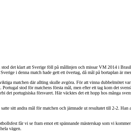
tod det klart att Sverige föll på mållinjen och missar VM 2014 i Brasilie
ör Sverige i denna match hade gett ett övertag, då mål på bortaplan är 
iktiga matchen där allting skulle avgöra. För att vinna dubbelmötet 
t. Portugal stod för matchens första mål, men efter ett tag kom det svens
örbi det portugisiska försvaret. Här väcktes det ett hopp hos många sven
atte sitt andra mål för matchen och jämnade ut resultatet till 2-2. Han
 fotbollsfest får vi se fram emot ett spännande mästerskap som vi komm
 hela vägen.