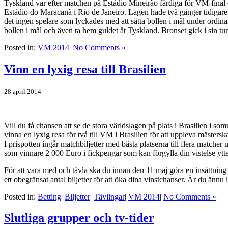
Tyskland var efter matchen på Estádio Mineirão färdiga för VM-final o
Estádio do Maracanã i Rio de Janeiro. Lagen hade två gånger tidigare m
det ingen spelare som lyckades med att sätta bollen i mål under ordina
bollen i mål och även ta hem guldet åt Tyskland. Bronset gick i sin t
Posted in:
VM 2014
|
No Comments »
Vinn en lyxig resa till Brasilien
28 april 2014
Vill du få chansen att se de stora världslagen på plats i Brasilien i s
vinna en lyxig resa för två till VM i Brasilien för att uppleva mästerska
I prispotten ingår matchbiljetter med bästa platserna till flera match
som vinnare 2 000 Euro i fickpengar som kan förgylla din vistelse ytte
För att vara med och tävla ska du innan den 11 maj göra en insättnin
ett obegränsat antal biljetter för att öka dina vinstchanser. Är du änn
Posted in:
Betting
|
Biljetter
|
Tävlingar
|
VM 2014
|
No Comments »
Slutliga grupper och tv-tider