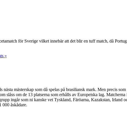
tamatch för Sverige vilket innebär att det blir en tuff match, då Portuga
s »
ls nästa mästerskap som då spelas på brasiliansk mark. Men precis som v
m slåss om de 13 platserna som erhålls av Europeiska lag. Matcherna i k
rupp ingår som ni kanske vet Tyskland, Färöarna, Kazakstan, Irland och
1 000 åskådare.