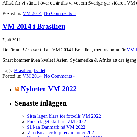
Alltså får vi vänta i över ett år tills vi vet om Sverige går vidare i VM
Posted in:
VM 2014
|
No Comments »
VM 2014 i Brasilien
7 juli 2011
Det är nu 3 år kvar till att VM 2014 i Brasilien, men redan nu är
VM k
Snart kommer även kvalet i Asien, Sydamerika & Afrika att dra igång. F
Tags:
Brasilien
,
kvalet
Posted in:
VM 2014
|
No Comments »
Nyheter VM 2022
Senaste inläggen
Sista lagen klara för fotbolls VM 2022
Första laget klart för VM 2022
Så kan Danmark nå VM 2022
Världsmästerskap redan under 2021