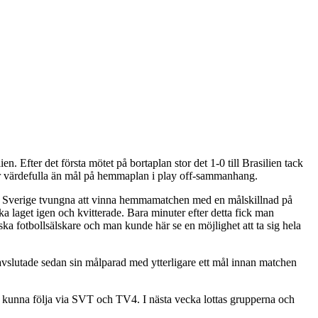
n. Efter det första mötet på bortaplan stor det 1-0 till Brasilien tack
mer värdefulla än mål på hemmaplan i play off-sammanhang.
var Sverige tvungna att vinna hemmamatchen med en målskillnad på
ka laget igen och kvitterade. Bara minuter efter detta fick man
ska fotbollsälskare och man kunde här se en möjlighet att ta sig hela
 avslutade sedan sin målparad med ytterligare ett mål innan matchen
er kunna följa via SVT och TV4. I nästa vecka lottas grupperna och