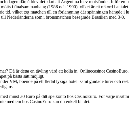
ch dagen därpå blev det klart att Argentina blev motståndet. Inför en p
ötts i finalsammanhang (1986 och 1990), vilket är ett rekord i antalet 
rie tid, vilket tog matchen till en förlängning där spänningen hängde i l
ur till Nederländerna som i bronsmatchen besegrade Brasilien med 3-0.
ommar? Då är detta en tävling värd att kolla in. Onlinecasinot CasinoEuro
pet på bästa sätt möjligt.
er under VM, boende på ett flertal lyxiga hotell samt guidade turer och 
rligare.
g med minst 30 Euro på ditt spelkonto hos CasinoEuro. För varje insätt
u inte medlem hos CasinoEuro kan du enkelt bli det.