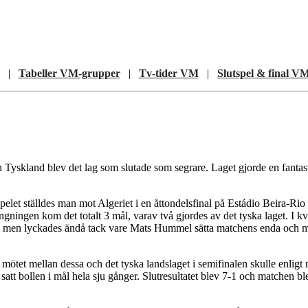
|
Tabeller VM-grupper
|
Tv-tider VM
|
Slutspel & final V
Tyskland blev det lag som slutade som segrare. Laget gjorde en fantastisk 
elet ställdes man mot Algeriet i en åttondelsfinal på Estádio Beira-Rio 
ningen kom det totalt 3 mål, varav två gjordes av det tyska laget. I kva
men lyckades ändå tack vare Mats Hummel sätta matchens enda och mycke
 mötet mellan dessa och det tyska landslaget i semifinalen skulle enlig
 satt bollen i mål hela sju gånger. Slutresultatet blev 7-1 och matchen 