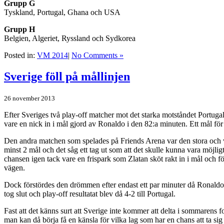
Grupp G
Tyskland, Portugal, Ghana och USA
Grupp H
Belgien, Algeriet, Ryssland och Sydkorea
Posted in:
VM 2014
|
No Comments »
Sverige föll på mållinjen
26 november 2013
Efter Sveriges två play-off matcher mot det starka motståndet Portugal s
vare en nick in i mål gjord av Ronaldo i den 82:a minuten. Ett mål f
Den andra matchen som spelades på Friends Arena var den stora och v
minst 2 mål och det såg ett tag ut som att det skulle kunna vara möjlig
chansen igen tack vare en frispark som Zlatan sköt rakt in i mål och f
vägen.
Dock förstördes den drömmen efter endast ett par minuter då Ronaldo s
tog slut och play-off resultatat blev då 4-2 till Portugal.
Fast att det känns surt att Sverige inte kommer att delta i sommarens
man kan då börja få en känsla för vilka lag som har en chans att ta sig