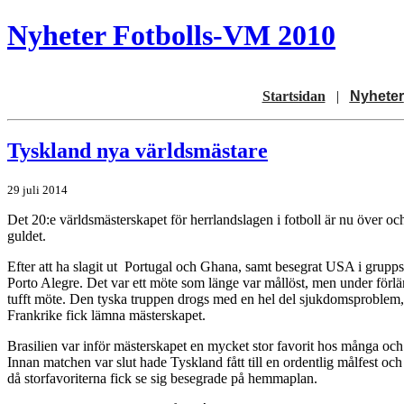
Nyheter Fotbolls-VM 2010
Startsidan
|
Nyheter
Tyskland nya världsmästare
29 juli 2014
Det 20:e världsmästerskapet för herrlandslagen i fotboll är nu över och 
guldet.
Efter att ha slagit ut Portugal och Ghana, samt besegrat USA i gruppsp
Porto Alegre. Det var ett möte som länge var mållöst, men under förläng
tufft möte. Den tyska truppen drogs med en hel del sjukdomsproblem, 
Frankrike fick lämna mästerskapet.
Brasilien var inför mästerskapet en mycket stor favorit hos många och
Innan matchen var slut hade Tyskland fått till en ordentlig målfest och
då storfavoriterna fick se sig besegrade på hemmaplan.