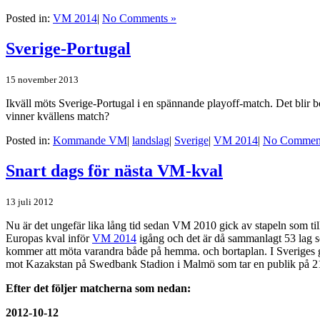
Posted in:
VM 2014
|
No Comments »
Sverige-Portugal
15 november 2013
Ikväll möts Sverige-Portugal i en spännande playoff-match. Det blir bor
vinner kvällens match?
Posted in:
Kommande VM
|
landslag
|
Sverige
|
VM 2014
|
No Comment
Snart dags för nästa VM-kval
13 juli 2012
Nu är det ungefär lika lång tid sedan VM 2010 gick av stapeln som til
Europas kval inför
VM 2014
igång och det är då sammanlagt 53 lag so
kommer att möta varandra både på hemma. och bortaplan. I Sveriges g
mot Kazakstan på Swedbank Stadion i Malmö som tar en publik på 2
Efter det följer matcherna som nedan:
2012-10-12