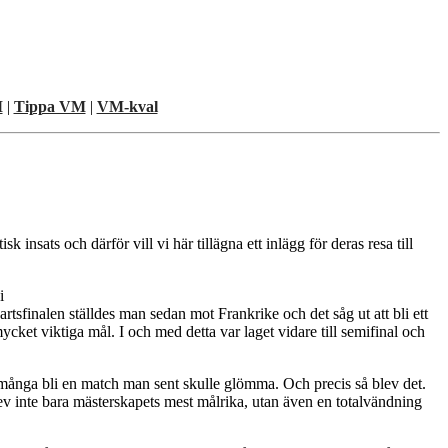
M
|
Tippa VM
|
VM-kval
insats och därför vill vi här tillägna ett inlägg för deras resa till
i
rtsfinalen ställdes man sedan mot Frankrike och det såg ut att bli ett
t viktiga mål. I och med detta var laget vidare till semifinal och
t många bli en match man sent skulle glömma. Och precis så blev det.
blev inte bara mästerskapets mest målrika, utan även en totalvändning