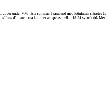
rupper under VM nästa sommar. I samband med lottningen släpptes även 
rätt så bra, då matcherna kommer att spelas mellan 18-24 svensk tid. Me