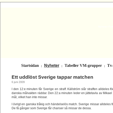
Nyheter Fot
Startsidan
Nyheter
Tabeller VM-grupper
Tv
|
|
|
Ett uddlöst Sverige tappar matchen
6 juni 2009
I den 12:e minuten får Sverige en straff. Källström slår straffen alldeles f
danska målvakten räddar. Den 22:a minuten leder en jättetavla av Mikael 
mål, vilket han inte missar.
I övrigt en ganska tråkig och händelselös match. Sverige missar alldeles
De få gånger som Sverige får chanser så missar de dessa.