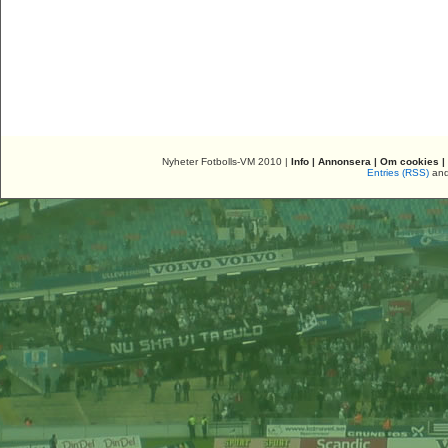
Nyheter Fotbolls-VM 2010 |
Info
|
Annonsera
|
Om cookies
|
Entries (RSS)
an