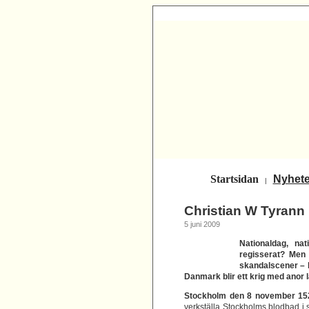
Startsidan
Nyhete
|
Christian W Tyrann
5 juni 2009
Nationaldag, na
regisserat? Men 
skandalscener – 
Danmark blir ett krig med anor lå
Stockholm den 8 november 15
verkställa Stockholms blodbad i 