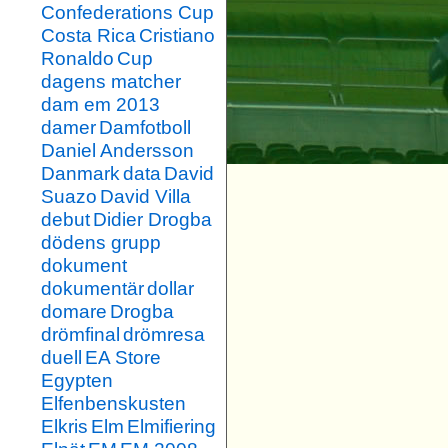
Confederations Cup
Costa Rica
Cristiano
Ronaldo
Cup
dagens matcher
dam em 2013
damer
Damfotboll
Daniel Andersson
Danmark
data
David
Suazo
David Villa
debut
Didier Drogba
dödens grupp
dokument
dokumentär
dollar
domare
Drogba
drömfinal
drömresa
duell
EA Store
Egypten
Elfenbenskusten
Elkris
Elm
Elmifiering