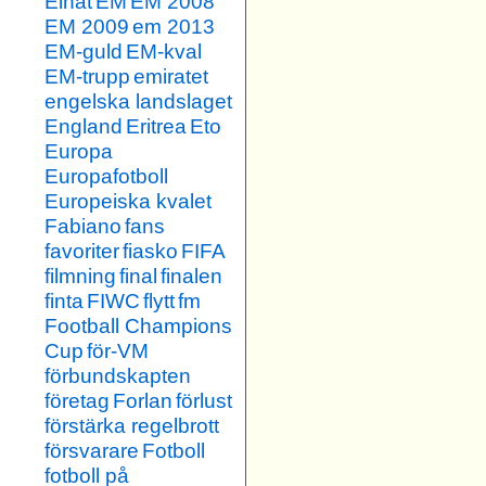
Elnät
EM
EM 2008
EM 2009
em 2013
EM-guld
EM-kval
EM-trupp
emiratet
engelska landslaget
England
Eritrea
Eto
Europa
Europafotboll
Europeiska kvalet
Fabiano
fans
favoriter
fiasko
FIFA
filmning
final
finalen
finta
FIWC
flytt
fm
Football Champions
Cup
för-VM
förbundskapten
företag
Forlan
förlust
förstärka regelbrott
försvarare
Fotboll
fotboll på