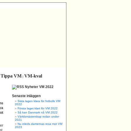
Tippa VM
VM-kval
|
|
Nyheter VM 2022
Senaste inläggen
Sista lagen klara för fotbolls VM
re
2022
ya
Första laget klart för VM 2022
ot
Så kan Danmark nå VM 2022
Världsmästerskap redan under
2021
Nu inleds damernas resa mot VM
er
2023
t.