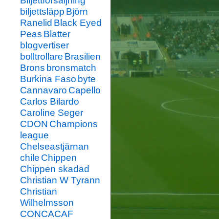
Biljettförsäljning
biljettsläpp
Björn
Ranelid
Black Eyed
Peas
Blatter
blogvertiser
bolltrollare
Brasilien
Brons
bronsmatch
Burkina Faso
byte
Cannavaro
Capello
Carlos Bilardo
Caroline Seger
CDON
Champions
league
Chelseastjärnan
chile
Chippen
Chippen skadad
Christian W Tyrann
Christian
Wilhelmsson
CONCACAF