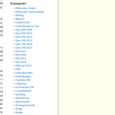
tt
Kategorier
a”
Afrikanska Kvalet
Afrikanska mästerskapet
Betting
cus
Biljetter
d,
CONCACAF
Confederations Cup
tt
Dam EM 2009
tt
Dam EM 2013
på
Dam VM 2011
Dam VM 2015
Dam VM 2019
 i
Dam VM 2023
tt
Ekonomi
EM 2008
det
EM 2012
ag
EM 2016
EM-kval 2012
FIFA
re
Fotbollsprofiler
pa
Fotbollssajter
m i
Framtida VM
t,
Invigning
 i
Kommande VM
Landskamper
det
landslag
ket
Nedräkning
 är
Nyhetssajter
får
Okategoriserade
er
Övrigt
Den
Regler