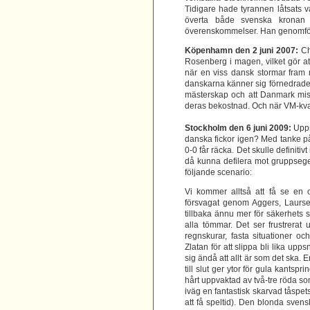
Tidigare hade tyrannen låtsats v
överta både svenska kronan 
överenskommelser. Han genomför
Köpenhamn den 2 juni 2007:
Chr
Rosenberg i magen, vilket gör a
när en viss dansk stormar fram 
danskarna känner sig förnedrade 
mästerskap och att Danmark missa
deras bekostnad. Och när VM-kval
Stockholm den 6 juni 2009:
Uppr
danska fickor igen? Med tanke p
0-0 får räcka. Det skulle definit
då kunna defilera mot gruppsege
följande scenario:
Vi kommer alltså att få se en oe
försvagat genom Aggers, Laursen
tillbaka ännu mer för säkerhets s
alla tömmar. Det ser frustrerat
regnskurar, fasta situationer 
Zlatan för att slippa bli lika up
sig ändå att allt är som det ska. 
till slut ger ytor för gula kantsp
hårt uppvaktad av två-tre röda so
iväg en fantastisk skarvad tåspe
att få speltid). Den blonda svens