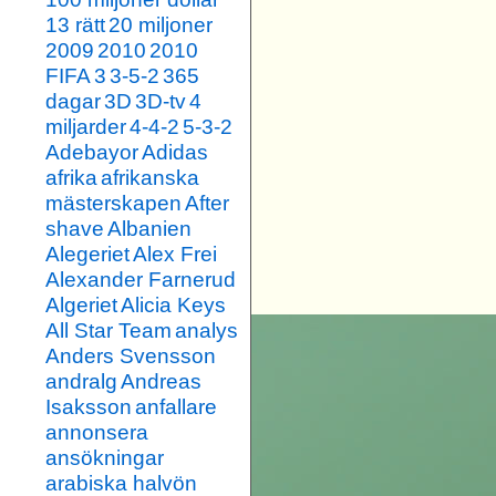
13 rätt
20 miljoner
2009
2010
2010
FIFA
3
3-5-2
365
dagar
3D
3D-tv
4
miljarder
4-4-2
5-3-2
Adebayor
Adidas
afrika
afrikanska
mästerskapen
After
shave
Albanien
Alegeriet
Alex Frei
Alexander Farnerud
Algeriet
Alicia Keys
All Star Team
analys
Anders Svensson
andralg
Andreas
Isaksson
anfallare
annonsera
ansökningar
arabiska halvön