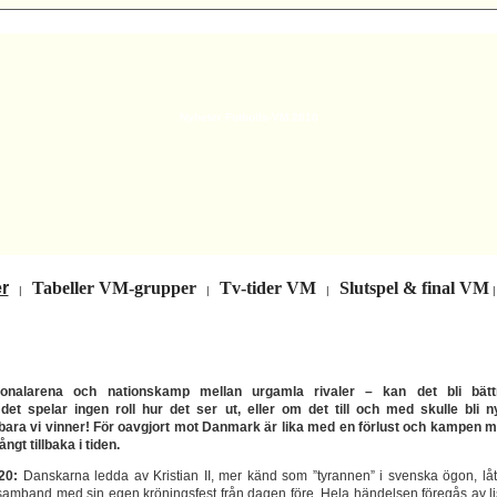
Nyheter Fotbolls-VM 2010
r
Tabeller VM-grupper
Tv-tider VM
Slutspel & final VM
|
|
|
tionalarena och nationskamp mellan urgamla rivaler – kan det bli bätt
det spelar ingen roll hur det ser ut, eller om det till och med skulle bli n
bara vi vinner! För oavgjort mot Danmark är lika med en förlust och kampen m
ngt tillbaka i tiden.
20:
Danskarna ledda av Kristian II, mer känd som ”tyrannen” i svenska ögon, låt
samband med sin egen kröningsfest från dagen före. Hela händelsen föregås av lis