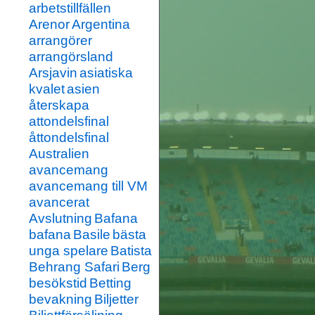
arbetstillfällen
Arenor
Argentina
arrangörer
arrangörsland
Arsjavin
asiatiska
kvalet
asien
återskapa
attondelsfinal
åttondelsfinal
Australien
avancemang
avancemang till VM
avancerat
Avslutning
Bafana
bafana
Basile
bästa
unga spelare
Batista
Behrang Safari
Berg
besökstid
Betting
bevakning
Biljetter