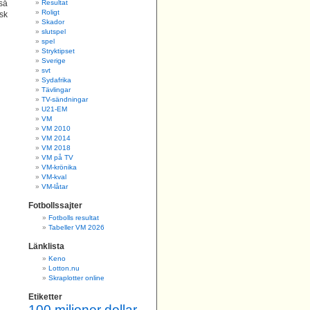
 så
Resultat
Roligt
sk
Skador
slutspel
spel
Stryktipset
Sverige
svt
Sydafrika
Tävlingar
TV-sändningar
U21-EM
VM
VM 2010
VM 2014
VM 2018
VM på TV
VM-krönika
VM-kval
VM-låtar
Fotbollssajter
Fotbolls resultat
Tabeller VM 2026
Länklista
Keno
Lotton.nu
Skraplotter online
Etiketter
100 miljoner dollar