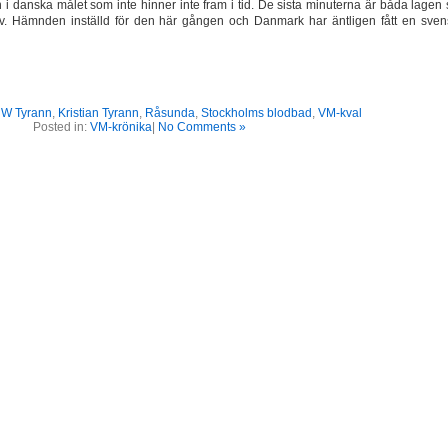
 i danska målet som inte hinner inte fram i tid. De sista minuterna är båda lagen
av. Hämnden inställd för den här gången och Danmark har äntligen fått en sven
 W Tyrann
,
Kristian Tyrann
,
Råsunda
,
Stockholms blodbad
,
VM-kval
Posted in:
VM-krönika
|
No Comments »