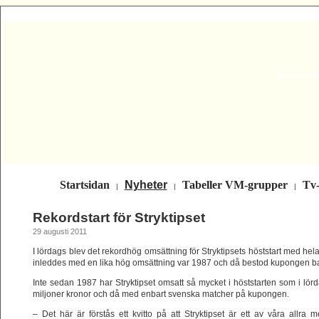
Nyheter Fot
Startsidan
Nyheter
Tabeller VM-grupper
Tv
|
|
|
Rekordstart för Stryktipset
29 augusti 2011
I lördags blev det rekordhög omsättning för Stryktipsets höststart med he
inleddes med en lika hög omsättning var 1987 och då bestod kupongen b
Inte sedan 1987 har Stryktipset omsatt så mycket i höststarten som i lör
miljoner kronor och då med enbart svenska matcher på kupongen.
– Det här är förstås ett kvitto på att Stryktipset är ett av våra allra 