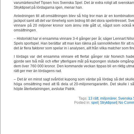
varumärkeschef Tipsen hos Svenska Spel. Det är extra roligt att svenskar
Stryktipset på lördagarna igen, menar han.
Anledningen till att omsättningen blev så hög tror man är en kombination
jackpot samt att det var lönehelg som bidrog till det stora spelintresset. 
vinnare på 20 miljoner kronor som ännu inte gått ut, något som också k
omsättningen.
– Historiskt har vi ensamma vinnare 3-4 gånger per år, säger Lennart Nilss
Spels sportspel. Han berättar att man kan räkna på sannolikheten för att nå
det är flera faktorer som spelar in i analysen, allt från vilka matcher som f
I lördags var det ensamma vinnare ett flertal gånger när Norwich ha
gjorde sen två mål och efter ytterligare mål på kupongen slutade omgång
dem över 760 000 kronor. Den kommande veckan tippas bli en riktig utmana
rätt ger mer än lördagens rad.
– Det är en minst sagt svårlöst kupong som väntar på lördag så det skulle
höga omsättning med att få dela ut 20-miljonersgarantin. Det skulle i så 
höjde återbetalningen, avslutar Patrik.
Tags:
13 rätt
,
miljonärer
,
Svenska 
Posted in:
spel
|
Stryktipset
|
No Comm