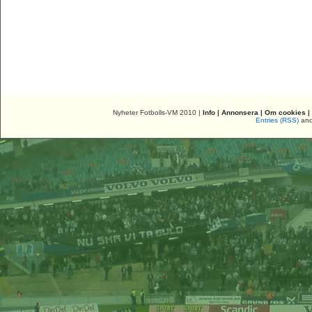
Nyheter Fotbolls-VM 2010 |
Info
|
Annonsera
|
Om cookies
|
Entries (RSS)
an