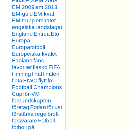
Elnät
EM
EM 2008
EM 2009
em 2013
EM-guld
EM-kval
EM-trupp
emiratet
engelska landslaget
England
Eritrea
Eto
Europa
Europafotboll
Europeiska kvalet
Fabiano
fans
favoriter
fiasko
FIFA
filmning
final
finalen
finta
FIWC
flytt
fm
Football Champions
Cup
för-VM
förbundskapten
företag
Forlan
förlust
förstärka regelbrott
försvarare
Fotboll
fotboll på