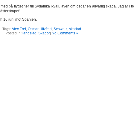
med på flyget ner till Sydafrika ikväll, även om det är en allvarlig skada. Jag är i t
mästerskapet”.
h 16 juni mot Spanien.
Tags:
Alex Frei
,
Ottmar Hitzfeld
,
Schweiz
,
skadad
Posted in:
landslag
|
Skador
|
No Comments »