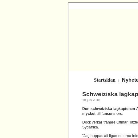
Startsidan
Nyhete
|
Schweiziska lagka
10 juni 2010
Den schweiziska lagkaptenen Al
mycket till fansens oro.
Dock verkar tränare Ottmar Hitzfel
Sydafrika.
”Jag hoppas att ligamneterna inte