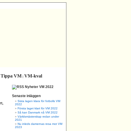
Tippa VM
VM-kval
|
|
Nyheter VM 2022
Senaste inläggen
Sista lagen klara för fotbolls VM
t,
2022
Första laget klart för VM 2022
Så kan Danmark nå VM 2022
Världsmästerskap redan under
2021
Nu inleds damernas resa mot VM
2023