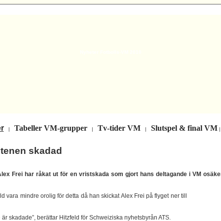
Nyheter Fotbolls-VM 2010
r
Tabeller VM-grupper
Tv-tider VM
Slutspel & final VM
|
|
|
ptenen skadad
ex Frei har råkat ut för en vristskada som gjort hans deltagande i VM osäker
d vara mindre orolig för detta då han skickat Alex Frei på flyget ner till
 är skadade”, berättar Hitzfeld för Schweiziska nyhetsbyrån ATS.