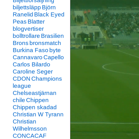
Biljettförsäljning
biljettsläpp
Björn
Ranelid
Black Eyed
Peas
Blatter
blogvertiser
bolltrollare
Brasilien
Brons
bronsmatch
Burkina Faso
byte
Cannavaro
Capello
Carlos Bilardo
Caroline Seger
CDON
Champions
league
Chelseastjärnan
chile
Chippen
Chippen skadad
Christian W Tyrann
Christian
Wilhelmsson
CONCACAF