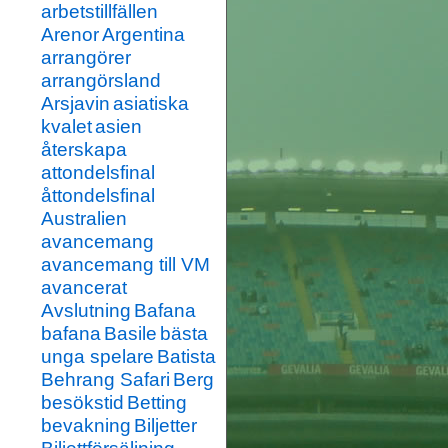
arbetstillfällen
Arenor
Argentina
arrangörer
arrangörsland
Arsjavin
asiatiska
kvalet
asien
återskapa
attondelsfinal
åttondelsfinal
Australien
avancemang
avancemang till VM
avancerat
Avslutning
Bafana
bafana
Basile
bästa
unga spelare
Batista
Behrang Safari
Berg
besökstid
Betting
bevakning
Biljetter