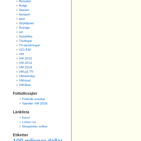
Resultat
Roligt
Skador
slutspel
spel
Stryktipset
Sverige
svt
Sydafrika
Tävlingar
TV-sändningar
U21-EM
VM
VM 2010
VM 2014
VM 2018
VM på TV
VM-krönika
VM-kval
VM-låtar
Fotbollssajter
Fotbolls resultat
Tabeller VM 2026
Länklista
Keno
Lotton.nu
Skraplotter online
Etiketter
100 miljoner dollar