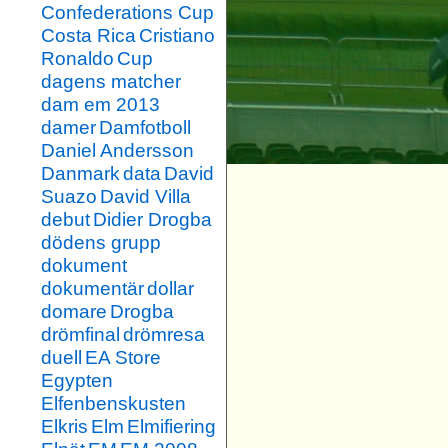
Confederations Cup
Costa Rica
Cristiano
Ronaldo
Cup
dagens matcher
dam em 2013
damer
Damfotboll
Daniel Andersson
Danmark
data
David
Suazo
David Villa
debut
Didier Drogba
dödens grupp
dokument
dokumentär
dollar
domare
Drogba
drömfinal
drömresa
duell
EA Store
Egypten
Elfenbenskusten
Elkris
Elm
Elmifiering