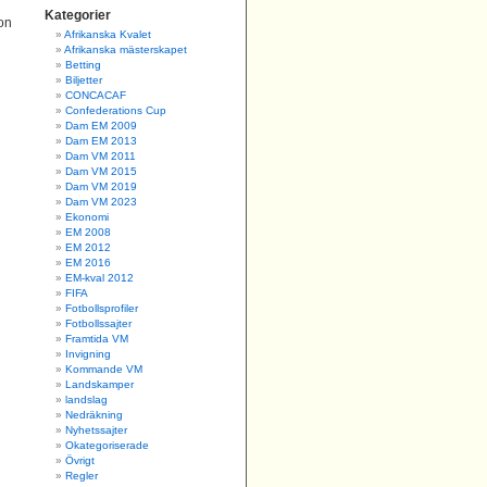
Kategorier
ron
Afrikanska Kvalet
Afrikanska mästerskapet
Betting
Biljetter
CONCACAF
Confederations Cup
Dam EM 2009
Dam EM 2013
Dam VM 2011
Dam VM 2015
Dam VM 2019
Dam VM 2023
Ekonomi
EM 2008
EM 2012
EM 2016
EM-kval 2012
FIFA
Fotbollsprofiler
Fotbollssajter
Framtida VM
Invigning
Kommande VM
Landskamper
landslag
Nedräkning
Nyhetssajter
Okategoriserade
Övrigt
Regler