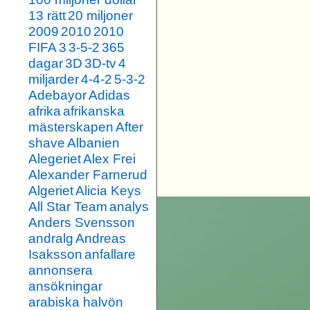
13 rätt
20 miljoner
2009
2010
2010
FIFA
3
3-5-2
365
dagar
3D
3D-tv
4
miljarder
4-4-2
5-3-2
Adebayor
Adidas
afrika
afrikanska
mästerskapen
After
shave
Albanien
Alegeriet
Alex Frei
Alexander Farnerud
Algeriet
Alicia Keys
All Star Team
analys
Anders Svensson
andralg
Andreas
Isaksson
anfallare
annonsera
ansökningar
arabiska halvön