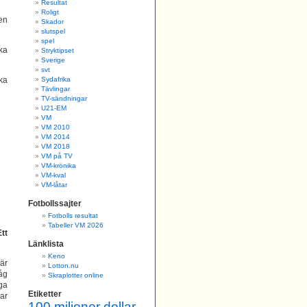
Resultat
Roligt
en
Skador
slutspel
spel
cka
Stryktipset
Sverige
svt
ska
Sydafrika
Tävlingar
TV-sändningar
U21-EM
VM
VM 2010
VM 2014
VM 2018
VM på TV
VM-krönika
VM-kval
VM-låtar
Fotbollssajter
Fotbolls resultat
Tabeller VM 2026
tt
Länklista
Keno
är
Lotton.nu
åg
Skraplotter online
ga
Etiketter
ar
100 miljoner dollar