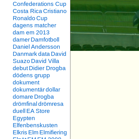
Confederations Cup
Costa Rica
Cristiano
Ronaldo
Cup
dagens matcher
dam em 2013
damer
Damfotboll
Daniel Andersson
Danmark
data
David
Suazo
David Villa
debut
Didier Drogba
dödens grupp
dokument
dokumentär
dollar
domare
Drogba
drömfinal
drömresa
duell
EA Store
Egypten
Elfenbenskusten
Elkris
Elm
Elmifiering