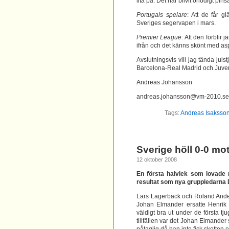
lita på. Det har blivit onödigt pin
Portugals spelare
: Att de får 
Sveriges segervapen i mars.
Premier League
: Att den förblir 
ifrån och det känns skönt med asp
Avslutningsvis vill jag tända jul
Barcelona-Real Madrid och Juven
Andreas Johansson
andreas.johansson@vm-2010.se
Tags:
Andreas Isaksso
Sverige höll 0-0 mo
12 oktober 2008
En första halvlek som lovade 
resultat som nya gruppledarna D
Lars Lagerbäck och Roland Anders
Johan Elmander ersatte Henrik 
väldigt bra ut under de första t
tillfällen var det Johan Elmande