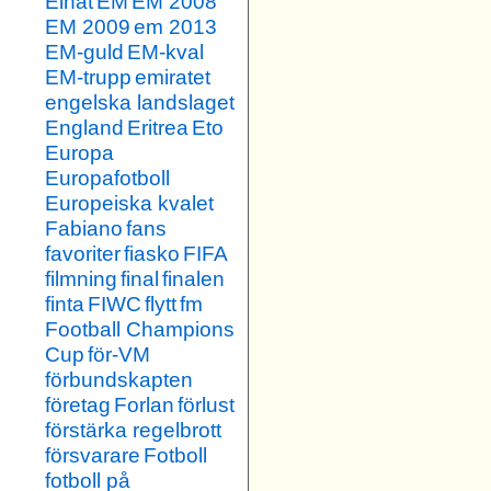
Elnät
EM
EM 2008
EM 2009
em 2013
EM-guld
EM-kval
EM-trupp
emiratet
engelska landslaget
England
Eritrea
Eto
Europa
Europafotboll
Europeiska kvalet
Fabiano
fans
favoriter
fiasko
FIFA
filmning
final
finalen
finta
FIWC
flytt
fm
Football Champions
Cup
för-VM
förbundskapten
företag
Forlan
förlust
förstärka regelbrott
försvarare
Fotboll
fotboll på