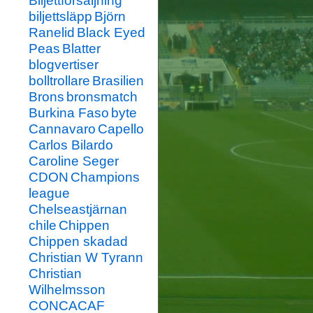
Biljettförsäljning
biljettsläpp
Björn
Ranelid
Black Eyed
Peas
Blatter
blogvertiser
bolltrollare
Brasilien
Brons
bronsmatch
Burkina Faso
byte
Cannavaro
Capello
Carlos Bilardo
Caroline Seger
CDON
Champions
league
Chelseastjärnan
chile
Chippen
Chippen skadad
Christian W Tyrann
Christian
Wilhelmsson
CONCACAF