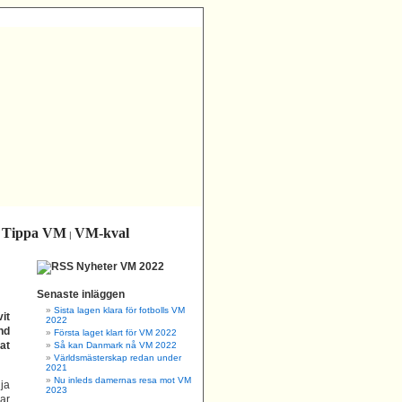
Tippa VM
VM-kval
|
|
Nyheter VM 2022
Senaste inläggen
Sista lagen klara för fotbolls VM
it
2022
nd
Första laget klart för VM 2022
at
Så kan Danmark nå VM 2022
Världsmästerskap redan under
2021
Nu inleds damernas resa mot VM
ja
2023
rar