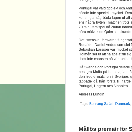
påtaglig då han inte fick skotten 
Portugal var väldigt blekt och An
hände inte speciellt mycket. Den
kontringar såg båda lagen ut att
ens några byten i matchen trots a
70 minuters spel då Zlatan Ibrahi
nära målvakten Quim som kunde bo
Det svenska försvaret fungera
Ronaldo, Daniel Andersson slet f
Sebastian Larsson var mycket st
Holmén ser ut att ha spelat till si
dock inte chansen på vänsterbacks
Då Sverige och Portugal delade p
besegra Malta på hemmaplan. 3-0 
den tredje matchen i Sveriges 
tappade då från första till fjär
Portugal, Ungern och Albanien.
Andreas Lundin
Tags:
Behrang Safari
,
Danmark
,
Mållös premiär för 