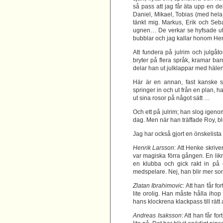
så pass att jag får äta upp en de
Daniel, Mikael, Tobias (med hela 
tänkt mig. Markus, Erik och Se
ugnen… De verkar se hyfsade ut! 
bubblar och jag kallar honom H
Att fundera på julrim och julgåt
bryter på flera språk, kramar bar
delar han ut julklappar med häl
Här är en annan, fast kanske 
springer in och ut från en plan, h
ut sina rosor på något sätt …
Och ett på julrim; han slog igeno
dag. Men när han träffade Roy, ble
Jag har också gjort en önskelista t
Henrik Larsson
: Att Henke skrive
var magiska förra gången. En likn
en klubba och gick rakt in på e
medspelare. Nej, han blir mer so
Zlatan Ibrahimovic
: Att han får f
lite orolig. Han måste hålla iho
hans klockrena klackpass till rät
Andreas Isaksson
: Att han får f