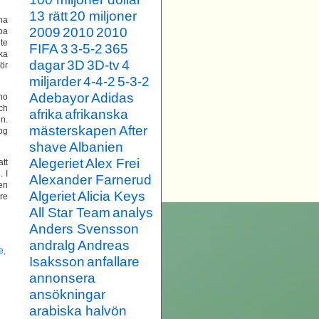
13 rätt
20 miljoner
rna
2009
2010
2010
ba
te
FIFA
3
3-5-2
365
rka
dagar
3D
3D-tv
4
för
miljarder
4-4-2
5-3-2
Adebayor
Adidas
no
ch
afrika
afrikanska
n.
mästerskapen
After
tog
shave
Albanien
Alegeriet
Alex Frei
tt
 I
Alexander Farnerud
en
Algeriet
Alicia Keys
re
All Star Team
analys
Anders Svensson
andralg
Andreas
e
,
Isaksson
anfallare
annonsera
ansökningar
arabiska halvön