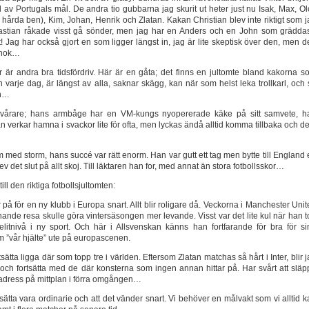
l av Portugals mål. De andra tio gubbarna jag skurit ut heter just nu Isak, Max, Ol
hårda ben), Kim, Johan, Henrik och Zlatan. Kakan Christian blev inte riktigt som 
bastian råkade visst gå sönder, men jag har en Anders och en John som gräddas
Jag har också gjort en som ligger längst in, jag är lite skeptisk över den, men d
enok…
or är andra bra tidsfördriv. Här är en gåta; det finns en jultomte bland kakorna s
n varje dag, är längst av alla, saknar skägg, kan när som helst leka trollkarl, och
en…
svårare; hans armbåge har en VM-kungs nyopererade käke på sitt samvete, h
an verkar hamna i svackor lite för ofta, men lyckas ändå alltid komma tillbaka och d
m med storm, hans succé var rätt enorm. Han var gutt ett tag men bytte till England
v det slut på allt skoj. Till läktaren han for, med annat än stora fotbollsskor…
ill den riktiga fotbollsjultomten:
r på för en ny klubb i Europa snart. Allt blir roligare då. Veckorna i Manchester Uni
ande resa skulle göra vintersäsongen mer levande. Visst var det lite kul när han 
litnivå i ny sport. Och här i Allsvenskan känns han fortfarande för bra för si
m ”vår hjälte” ute på europascenen.
ortsätta ligga där som topp tre i världen. Eftersom Zlatan matchas så hårt i Inter, blir 
p och fortsätta med de där konsterna som ingen annan hittar på. Har svårt att släp
t adress på mittplan i förra omgången…
ortsätta vara ordinarie och att det vänder snart. Vi behöver en målvakt som vi alltid 