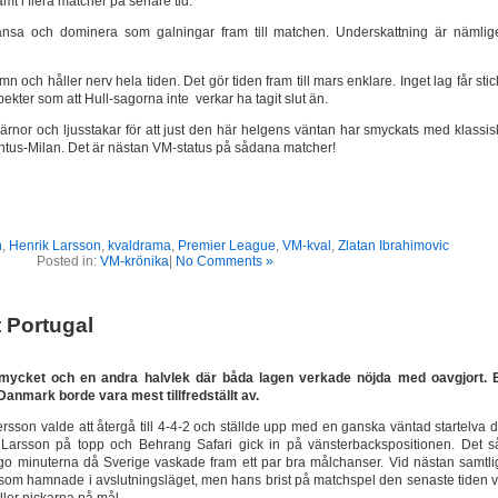
samt i flera matcher på senare tid.
glänsa och dominera som galningar fram till matchen. Underskattning är nämlig
jämn och håller nerv hela tiden. Det gör tiden fram till mars enklare. Inget lag får sti
ekter som att Hull-sagorna inte verkar ha tagit slut än.
stjärnor och ljusstakar för att just den här helgens väntan har smyckats med klassi
tus-Milan. Det är nästan VM-status på sådana matcher!
n
,
Henrik Larsson
,
kvaldrama
,
Premier League
,
VM-kval
,
Zlatan Ibrahimovic
Posted in:
VM-krönika
|
No Comments »
t Portugal
mycket och en andra halvlek där båda lagen verkade nöjda med oavgjort. E
anmark borde vara mest tillfredställt av.
son valde att återgå till 4-4-2 och ställde upp med en ganska väntad startelva d
Larsson på topp och Behrang Safari gick in på vänsterbackspositionen. Det s
jugo minuterna då Sverige vaskade fram ett par bra målchanser. Vid nästan samtli
r som hamnade i avslutningsläget, men hans brist på matchspel den senaste tiden v