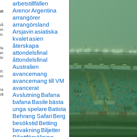
arbetstillfällen
Arenor
Argentina
tt
arrangörer
arrangörsland
 på
en
Arsjavin
asiatiska
er.
kvalet
asien
återskapa
 ta
attondelsfinal
dan
ör
åttondelsfinal
Australien
t.
avancemang
ien
avancemang till VM
avancerat
ma
Avslutning
Bafana
tt
bafana
Basile
bästa
unga spelare
Batista
Behrang Safari
Berg
besökstid
Betting
bevakning
Biljetter