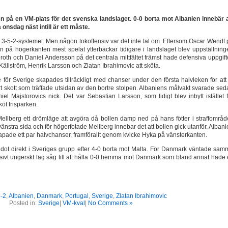
en på en VM-plats för det svenska landslaget. 0-0 borta mot Albanien innebär a
nsdag näst intill är ett måste.
a 3-5-2-systemet. Men någon tokoffensiv var det inte tal om. Eftersom Oscar Wendt
n på högerkanten mest spelat ytterbackar tidigare i landslaget blev uppställning
oth och Daniel Andersson på det centrala mittfältet främst hade defensiva uppgift
 Källström, Henrik Larsson och Zlatan Ibrahimovic att sköta.
mde för Sverige skapades tillräckligt med chanser under den första halvleken för att
rt skott som träffade utsidan av den bortre stolpen. Albaniens målvakt svarade se
el Majstorovics nick. Det var Sebastian Larsson, som tidigt blev inbytt istället f
öt frisparken.
Mellberg ett drömläge att avgöra då bollen damp ned på hans fötter i straffområde
nstra sida och för högerfotade Mellberg innebar det att bollen gick utanför. Alban
kapade ett par halvchanser, framförallt genom kvicke Hyka på vänsterkanten.
ot direkt i Sveriges grupp efter 4-0 borta mot Malta. För Danmark väntade sam
nsivt ungerskt lag såg till att hålla 0-0 hemma mot Danmark som bland annat hade e
-2
,
Albanien
,
Danmark
,
Portugal
,
Sverige
,
Zlatan Ibrahimovic
Posted in:
Sverige
|
VM-kval
|
No Comments »