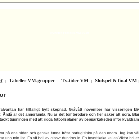
Nyheter Fotbolls-VM 2010
r
Tabeller VM-grupper
Tv-tider VM
Slutspel & final VM
|
|
|
or
lväntan har tillfälligt bytt skepnad. Gråvått november har visserligen bliv
. Ändå är det annorlunda. Nu är det tomterödare och fler saker att göra. Bla
täckt tjusningen med att rigga fotbollsplaner av pepparkaksdeg inför kvaldram
kor på ena sidan och ganska tunna trötta portugisiska på den andra. Jag kan väl
sa upp mig lite. En vit boll av glasyr dundras in. En favoritkaka kallas Viktor brilje