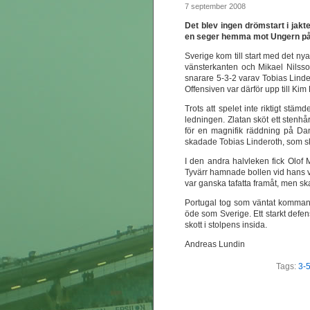
7 september 2008
Det blev ingen drömstart i jakt
en seger hemma mot Ungern på o
Sverige kom till start med det ny
vänsterkanten och Mikael Nilsso
snarare 5-3-2 varav Tobias Linder
Offensiven var därför upp till Kim
Trots att spelet inte riktigt stä
ledningen. Zlatan sköt ett stenhå
för en magnifik räddning på Dani
skadade Tobias Linderoth, som sk
I den andra halvleken fick Olof 
Tyvärr hamnade bollen vid hans vä
var ganska tafatta framåt, men s
Portugal tog som väntat kommand
öde som Sverige. Ett starkt defe
skott i stolpens insida.
Andreas Lundin
Tags:
3-5