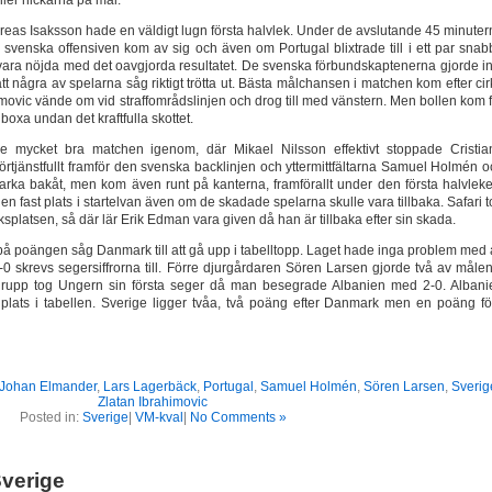
eller nickarna på mål.
dreas Isaksson hade en väldigt lugn första halvlek. Under de avslutande 45 minute
 svenska offensiven kom av sig och även om Portugal blixtrade till i ett par snab
 vara nöjda med det oavgjorda resultatet. De svenska förbundskaptenerna gjorde in
tt några av spelarna såg riktigt trötta ut. Bästa målchansen i matchen kom efter ci
movic vände om vid straffområdslinjen och drog till med vänstern. Men bollen kom 
xa undan det kraftfulla skottet.
de mycket bra matchen igenom, där Mikael Nilsson effektivt stoppade Cristia
örtjänstfullt framför den svenska backlinjen och yttermittfältarna Samuel Holmén o
arka bakåt, men kom även runt på kanterna, framförallt under den första halvleke
g en fast plats i startelvan även om de skadade spelarna skulle vara tillbaka. Safari 
platsen, så där lär Erik Edman vara given då han är tillbaka efter sin skada.
å poängen såg Danmark till att gå upp i tabelltopp. Laget hade inga problem med a
skrevs segersiffrorna till. Förre djurgårdaren Sören Larsen gjorde två av målen.
grupp tog Ungern sin första seger då man besegrade Albanien med 2-0. Albani
de plats i tabellen. Sverige ligger tvåa, två poäng efter Danmark men en poäng fö
Johan Elmander
,
Lars Lagerbäck
,
Portugal
,
Samuel Holmén
,
Sören Larsen
,
Sverig
Zlatan Ibrahimovic
Posted in:
Sverige
|
VM-kval
|
No Comments »
Sverige