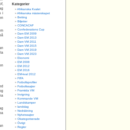
of,
Kategorier
jag
Afrikanska Kvalet
 i
Afrikanska mästerskapet
en
Betting
Biljetter
CONCACAF
Confederations Cup
om
Dam EM 2009
 så
Dam EM 2013
Dam VM 2011
Dam VM 2015
an
Dam VM 2019
ela
Dam VM 2023
Ekonomi
EM 2008
 en
EM 2012
EM 2016
EM-kval 2012
FIFA
Fotbollsprofiler
ted
Fotbollssajter
tog
Framtida VM
Invigning
na
Kommande VM
Landskamper
landslag
jag
Nedräkning
pa
Nyhetssajter
Okategoriserade
Övrigt
kan
Regler