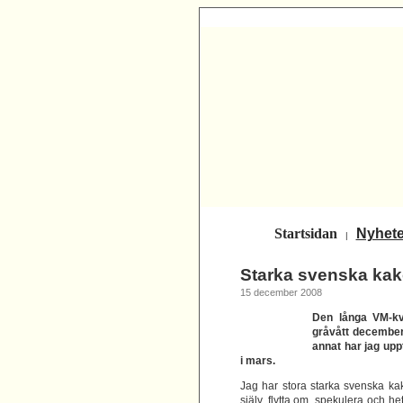
Startsidan
Nyhete
|
Starka svenska kak
15 december 2008
Den långa VM-kva
gråvått december
annat har jag upp
i
mars.
Jag har stora starka svenska ka
själv, flytta om, spekulera och het