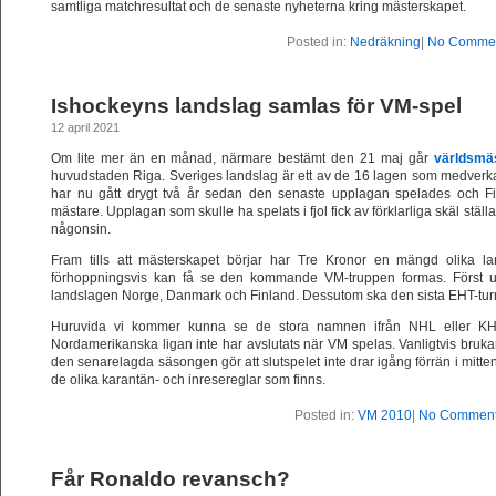
samtliga matchresultat och de senaste nyheterna kring mästerskapet.
Posted in:
Nedräkning
|
No Commen
Ishockeyns landslag samlas för VM-spel
12 april 2021
Om lite mer än en månad, närmare bestämt den 21 maj går
världsmäs
huvudstaden Riga. Sveriges landslag är ett av de 16 lagen som medverka
har nu gått drygt två år sedan den senaste upplagan spelades och Fi
mästare. Upplagan som skulle ha spelats i fjol fick av förklarliga skäl stäl
någonsin.
Fram tills att mästerskapet börjar har Tre Kronor en mängd olika l
förhoppningsvis kan få se den kommande VM-truppen formas. Först 
landslagen Norge, Danmark och Finland. Dessutom ska den sista EHT-turne
Huruvida vi kommer kunna se de stora namnen ifrån NHL eller KHL 
Nordamerikanska ligan inte har avslutats när VM spelas. Vanligtvis bruka
den senarelagda säsongen gör att slutspelet inte drar igång förrän i mitte
de olika karantän- och inresereglar som finns.
Posted in:
VM 2010
|
No Comment
Får Ronaldo revansch?