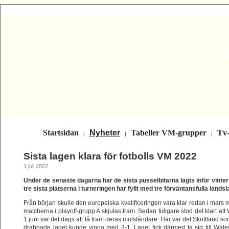
Nyheter Fot
Startsidan
Nyheter
Tabeller VM-grupper
Tv
|
|
|
Sista lagen klara för fotbolls VM 2022
1 juli 2022
Under de senaste dagarna har de sista pusselbitarna lagts inför vinter
tre sista platserna i turneringen har fyllt med tre förväntansfulla landsl
Från början skulle den europeiska kvalificeringen vara klar redan i mars 
matcherna i playoff-grupp A skjutas fram. Sedan tidigare stod det klart att 
1 juni var det dags att få fram deras motståndare. Här var det Skottland s
drabbade laget kunde vinna med 3-1. Laget fick därmed ta sig till Wale