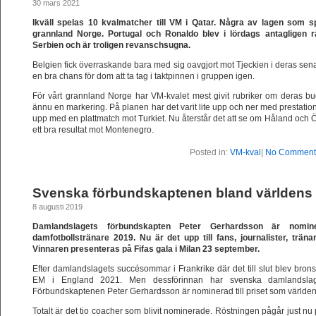
30 mars 2021
Ikväll spelas 10 kvalmatcher till VM i Qatar. Några av lagen som sp
grannland Norge. Portugal och Ronaldo blev i lördags antagligen r
Serbien och är troligen revanschsugna.
Belgien fick överraskande bara med sig oavgjort mot Tjeckien i deras sen
en bra chans för dom att ta tag i taktpinnen i gruppen igen.
För vårt grannland Norge har VM-kvalet mest givit rubriker om deras b
ännu en markering. På planen har det varit lite upp och ner med prestation
upp med en plattmatch mot Turkiet. Nu återstår det att se om Håland och 
ett bra resultat mot Montenegro.
Posted in:
VM-kval
|
No Comment
Svenska förbundskaptenen bland världens
8 augusti 2019
Damlandslagets förbundskapten Peter Gerhardsson är nomine
damfotbollstränare 2019. Nu är det upp till fans, journalister, trä
Vinnaren presenteras på Fifas gala i Milan 23 september.
Efter damlandslagets succésommar i Frankrike där det till slut blev bron
EM i England 2021. Men dessförinnan har svenska damlandslaget 
Förbundskaptenen Peter Gerhardsson är nominerad till priset som världen
Totalt är det tio coacher som blivit nominerade. Röstningen pågår just nu