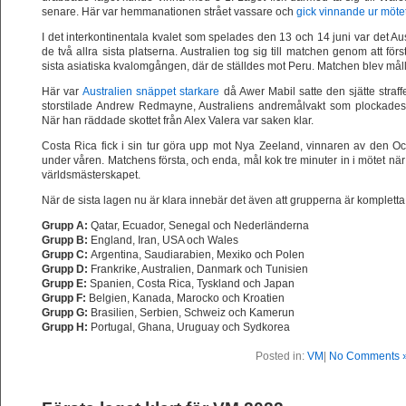
senare. Här var hemmanationen strået vassare och
gick vinnande ur möte
I det interkontinentala kvalet som spelades den 13 och 14 juni var det A
de två allra sista platserna. Australien tog sig till matchen genom att f
sista asiatiska kvalomgången, där de ställdes mot Peru. Matchen blev mållös
Här var
Australien snäppet starkare
då Awer Mabil satte den sjätte straf
storstilade Andrew Redmayne, Australiens andremålvakt som plockades in
När han räddade skottet från Alex Valera var saken klar.
Costa Rica fick i sin tur göra upp mot Nya Zeeland, vinnaren av den O
under våren. Matchens första, och enda, mål kok tre minuter in i mötet när Jo
världsmästerskapet.
När de sista lagen nu är klara innebär det även att grupperna är kompletta
Grupp A:
Qatar, Ecuador, Senegal och Nederländerna
Grupp B:
England, Iran, USA och Wales
Grupp C:
Argentina, Saudiarabien, Mexiko och Polen
Grupp D:
Frankrike, Australien, Danmark och Tunisien
Grupp E:
Spanien, Costa Rica, Tyskland och Japan
Grupp F:
Belgien, Kanada, Marocko och Kroatien
Grupp G:
Brasilien, Serbien, Schweiz och Kamerun
Grupp H:
Portugal, Ghana, Uruguay och Sydkorea
Posted in:
VM
|
No Comments 