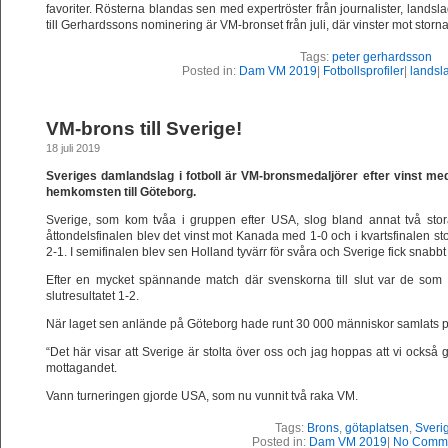
favoriter. Rösterna blandas sen med expertröster från journalister, land
till Gerhardssons nominering är VM-bronset från juli, där vinster mot stor
Tags:
peter gerhardsson
Posted in:
Dam VM 2019
|
Fotbollsprofiler
|
landsl
VM-brons till Sverige!
18 juli 2019
Sveriges damlandslag i fotboll är VM-bronsmedaljörer efter vinst med
hemkomsten till Göteborg.
Sverige, som kom tvåa i gruppen efter USA, slog bland annat två stora
åttondelsfinalen blev det vinst mot Kanada med 1-0 och i kvartsfinalen s
2-1. I semifinalen blev sen Holland tyvärr för svåra och Sverige fick snab
Efter en mycket spännande match där svenskorna till slut var de s
slutresultatet 1-2.
När laget sen anlände på Göteborg hade runt 30 000 människor samlats på G
“Det här visar att Sverige är stolta över oss och jag hoppas att vi också 
mottagandet.
Vann turneringen gjorde USA, som nu vunnit två raka VM.
Tags:
Brons
,
götaplatsen
,
Sveri
Posted in:
Dam VM 2019
|
No Comme