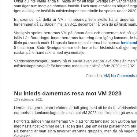
Orkar du inte vänta ända till nästa år för att följa Sverige i ett världsmä
som äger rum inom en närmare framtid. I och med att världen börjar återgå 
igen de tidigare inställda mästerskapen som skulle ha spelats under 2020
Ett exempel på detta är VM i innebandy, som skulle ha arrangerats i
turneringen gå av stapeln mellan 3-11 december i år och då på finsk mark.
Vanligtvis spelas herrarnas VM på jämna årtal och damernas VM på oj
hålls i år. Bara dagar innan herrarnas turnering drar igång kommer de
titeln på svensk mark. I Uppsala kommer matcherna i damernas
inneban
5 december. Både Sveriges damer och herrar har historiskt sett gjort myc
nästan på förhand räkna med nya medaljer.
Världsmästerskapet i bandy på is skulle även det ha avgjorts i år, men fly
mästerskapet varje år för herrarna, men nu blir alltså både 2020 och 2021
Posted in:
VM
|
No Comments 
Nu inleds damernas resa mot VM 2023
13 september 2021
Herrlandslagen runtom i världen är full gång med att kvala till världsmäste
europeiska damlandslagen sin resa mot VM 2023, som kommer gå av stape
För första gången har damernas VM plats för 32 landslag och Europa har til
med nästa höst kommer de 51 lagen göra upp om dessa platser inom nio kv
På förhand är man stora favoriter att vinna gruppen, men får på vägen 
Slovakien.