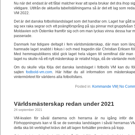
Nu när det endast är ett fåtal matcher kvar att spela brukar det dra ihop sig
viktigare. Utifrån de aktuella tabellställningarna så är det ett lag som redan
VM 2022.
Det är det danska fotbollslandslaget som det handlar om. Laget har gått 
sig sex raka segrar och ett poängförsprång på sju pinnar mot grupptvåan 
Moldavien och Österrike framför sig och om man lyckas vinna dessa har man dr
passerade.
Danmark har tidigare deltagit i fem världsmästerskap, där man som längst
hamnade laget snabbt i fokus i och med tragedin där Christian Eriksen fö
Med hemmapublikens stöd gick laget hela vägen till semifinal där man 
laget nu skulle nå ett nytt mästerskap är relativt höga, då de väntande mot
Om du skulle vilja följa det danska landslaget i fotbolls VM kan du 
sajten
fodbold-vm.com
. Här hittar du all information om mästerska
vintermörkret för världens alla fotbollsfans.
Posted in:
Kommande VM
|
No Comm
Världsmästerskap redan under 2021
24 september 2021
VM-kvalen för såväl damerna och herrarna är nu igång inför de 
Förhoppningsvis kan vi få se de svenska landslagen i såväl herrarnas 
detta ska bli verklighet krävs det att lagen fortsätter prestera på topp.