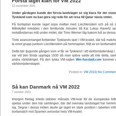
Första laget klart för VM 2022
12 november 2021
Under gårdagen kunde det första landslaget se sig klara för det stund
Tyskland som nu kan göra sig redo för att resa till Qatar nästa vinter.
På bortaplan kunde laget sopa mattan med Liechtenstein och på så sät
Målskyttet inleddes i den femtionde minuten då Kai Lukas Havertz sprä
motståndarnas mål under mötet, där Timo Werner låg bakom två av dessa
Trots avancemanget fortskrider Tysklands spel i VM-kvalet, där två match
ta emot grupp-jumbon Liechtenstein på hemmaplan, följt av en bortamatc
Detta blir tjugonde gången som vi får se Tyskland i ett världsmästerska
var vid den första upplaga 1930 då man själva valde att inte delta, sa
andra världskriget. På den tyska VM-sajten
Wm-fussball.com
kommer du
världsmästerskapet.
Posted in:
VM 2010
|
No Comment
Så kan Danmark nå VM 2022
7 oktober 2021
Imorgon fredag inleds oktober månads VM-kval för de europeiska fotb
spelas under den här samlingen, där det svenska landslaget har hemm
sig. Segrar i dessa möten skulle ge laget en stark position i tabellen i
bortamatch mot Spanien avrundar hela VM-kvalet.