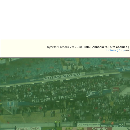
Nyheter Fotbolls-VM 2010 |
Info
|
Annonsera
|
Om cookies
|
Entries (RSS)
an