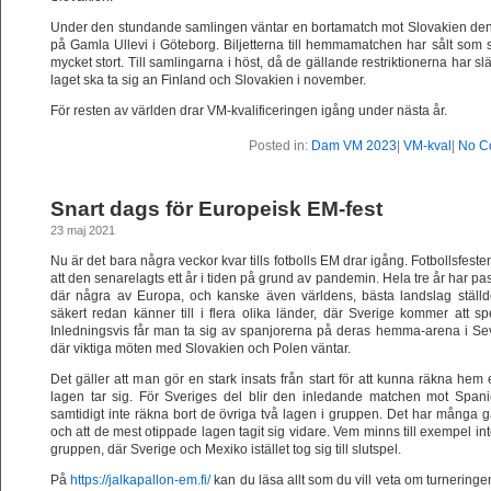
Under den stundande samlingen väntar en bortamatch mot Slovakien de
på Gamla Ullevi i Göteborg. Biljetterna till hemmamatchen har sålt som 
mycket stort. Till samlingarna i höst, då de gällande restriktionerna har s
laget ska ta sig an Finland och Slovakien i november.
För resten av världen drar VM-kvalificeringen igång under nästa år.
Posted in:
Dam VM 2023
|
VM-kval
|
No C
Snart dags för Europeisk EM-fest
23 maj 2021
Nu är det bara några veckor kvar tills fotbolls EM drar igång. Fotbollsfes
att den senarelagts ett år i tiden på grund av pandemin. Hela tre år har p
där några av Europa, och kanske även världens, bästa landslag stäl
säkert redan känner till i flera olika länder, där Sverige kommer att 
Inledningsvis får man ta sig av spanjorerna på deras hemma-arena i Sev
där viktiga möten med Slovakien och Polen väntar.
Det gäller att man gör en stark insats från start för att kunna räkna hem 
lagen tar sig. För Sveriges del blir den inledande matchen mot Span
samtidigt inte räkna bort de övriga två lagen i gruppen. Det har många gånge
och att de mest otippade lagen tagit sig vidare. Vem minns till exempel i
gruppen, där Sverige och Mexiko istället tog sig till slutspel.
På
https://
jalkapallon
-em.fi/
kan du läsa allt som du vill veta om turneringe