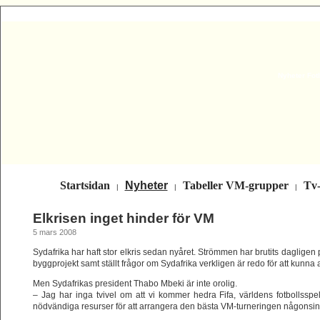
Nyheter Fot
Startsidan
Nyheter
Tabeller VM-grupper
Tv
|
|
|
Elkrisen inget hinder för VM
5 mars 2008
Sydafrika har haft stor elkris sedan nyåret. Strömmen har brutits dagligen p
byggprojekt samt ställt frågor om Sydafrika verkligen är redo för att kunna
Men Sydafrikas president Thabo Mbeki är inte orolig.
– Jag har inga tvivel om att vi kommer hedra Fifa, världens fotbollsspe
nödvändiga resurser för att arrangera den bästa VM-turneringen någonsin,