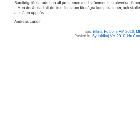
Samtidigt förklarade han att problemen med strömmen inte påverkat förbere
– Men det är klart att det inte finns rum för några komplikationer, och skulle
att målen uppnås.
Andreas Lundin
Tags:
Elkris
,
Fotbolls-VM 2010
,
Mb
Posted in:
Sydafrika
|
VM 2010
|
No Com