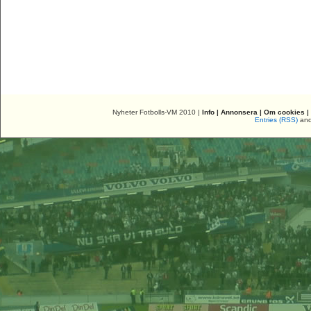
Nyheter Fotbolls-VM 2010 |
Info
|
Annonsera
|
Om cookies
|
Entries (RSS)
an