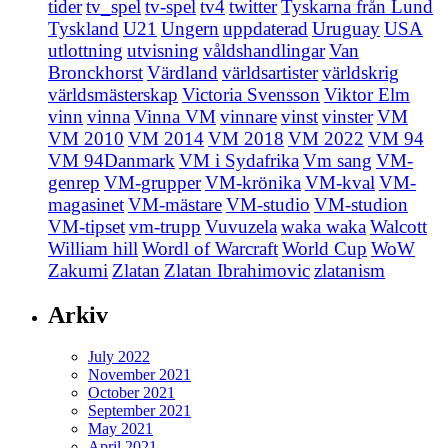
tider
tv_spel
tv-spel
tv4
twitter
Tyskarna från Lund
Tyskland
U21
Ungern
uppdaterad
Uruguay
USA
utlottning
utvisning
våldshandlingar
Van
Bronckhorst
Värdland
världsartister
världskrig
världsmästerskap
Victoria Svensson
Viktor Elm
vinn
vinna
Vinna VM
vinnare
vinst
vinster
VM
VM 2010
VM 2014
VM 2018
VM 2022
VM 94
VM 94Danmark
VM i Sydafrika
Vm sang
VM-
genrep
VM-grupper
VM-krönika
VM-kval
VM-
magasinet
VM-mästare
VM-studio
VM-studion
VM-tipset
vm-trupp
Vuvuzela
waka waka
Walcott
William hill
Wordl of Warcraft
World Cup
WoW
Zakumi
Zlatan
Zlatan Ibrahimovic
zlatanism
Arkiv
July 2022
November 2021
October 2021
September 2021
May 2021
April 2021