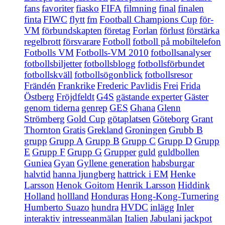
fans
favoriter
fiasko
FIFA
filmning
final
finalen
finta
FIWC
flytt
fm
Football Champions Cup
för-
VM
förbundskapten
företag
Forlan
förlust
förstärka
regelbrott
försvarare
Fotboll
fotboll på mobiltelefon
Fotbolls VM
Fotbolls-VM 2010
fotbollsanalyser
fotbollsbiljetter
fotbollsblogg
fotbollsförbundet
fotbollskväll
fotbollsögonblick
fotbollsresor
Frändén
Frankrike
Frederic Pavlidis
Frei
Frida
Östberg
Fröjdfeldt
G4S
gästande experter
Gäster
genom tiderna
genrep
GES
Ghana
Glenn
Strömberg
Gold Cup
götaplatsen
Göteborg
Grant
Thornton
Gratis
Grekland
Groningen
Grubb B
grupp
Grupp A
Grupp B
Grupp C
Grupp D
Grupp
E
Grupp F
Grupp G
Grupper
guld
guldbollen
Guniea
Gyan
Gyllene generation
habsburgar
halvtid
hanna ljungberg
hattrick i EM
Henke
Larsson
Henok Goitom
Henrik Larsson
Hiddink
Holland
hollland
Honduras
Hong-Kong-Turnering
Humberto Suazo
hundra
HVDC
inlägg
Inler
interaktiv
intresseanmälan
Italien
Jabulani
jackpot