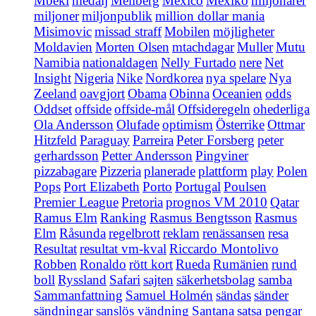
Mbeki
medalj
Mellberg
Mexico
Mexiko
miljonärer
miljoner
miljonpublik
million dollar mania
Misimovic
missad straff
Mobilen
möjligheter
Moldavien
Morten Olsen
mtachdagar
Muller
Mutu
Namibia
nationaldagen
Nelly Furtado
nere
Net
Insight
Nigeria
Nike
Nordkorea
nya spelare
Nya
Zeeland
oavgjort
Obama
Obinna
Oceanien
odds
Oddset
offside
offside-mål
Offsideregeln
ohederliga
Ola Andersson
Olufade
optimism
Österrike
Ottmar
Hitzfeld
Paraguay
Parreira
Peter Forsberg
peter
gerhardsson
Petter Andersson
Pingviner
pizzabagare
Pizzeria
planerade
plattform
play
Polen
Pops
Port Elizabeth
Porto
Portugal
Poulsen
Premier League
Pretoria
prognos VM 2010
Qatar
Ramus Elm
Ranking
Rasmus Bengtsson
Rasmus
Elm
Råsunda
regelbrott
reklam
renässansen
resa
Resultat
resultat vm-kval
Riccardo Montolivo
Robben
Ronaldo
rött kort
Rueda
Rumänien
rund
boll
Ryssland
Safari
sajten
säkerhetsbolag
samba
Sammanfattning
Samuel Holmén
sändas
sänder
sändningar
sanslös vändning
Santana
satsa pengar