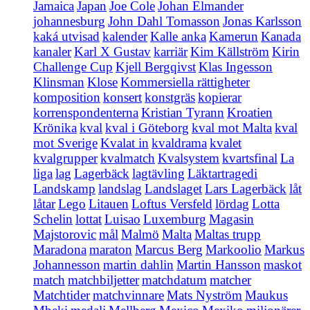
Jamaica
Japan
Joe Cole
Johan Elmander
johannesburg
John Dahl Tomasson
Jonas Karlsson
kaká utvisad
kalender
Kalle anka
Kamerun
Kanada
kanaler
Karl X Gustav
karriär
Kim Källström
Kirin
Challenge Cup
Kjell Bergqivst
Klas Ingesson
Klinsman
Klose
Kommersiella rättigheter
komposition
konsert
konstgräs
kopierar
korrenspondenterna
Kristian Tyrann
Kroatien
Krönika
kval
kval i Göteborg
kval mot Malta
kval
mot Sverige
Kvalat in
kvaldrama
kvalet
kvalgrupper
kvalmatch
Kvalsystem
kvartsfinal
La
liga
lag
Lagerbäck
lagtävling
Läktartragedi
Landskamp
landslag
Landslaget
Lars Lagerbäck
låt
låtar
Lego
Litauen
Loftus Versfeld
lördag
Lotta
Schelin
lottat
Luisao
Luxemburg
Magasin
Majstorovic
mål
Malmö
Malta
Maltas trupp
Maradona
maraton
Marcus Berg
Markoolio
Markus
Johannesson
martin dahlin
Martin Hansson
maskot
match
matchbiljetter
matchdatum
matcher
Matchtider
matchvinnare
Mats Nyström
Maukus