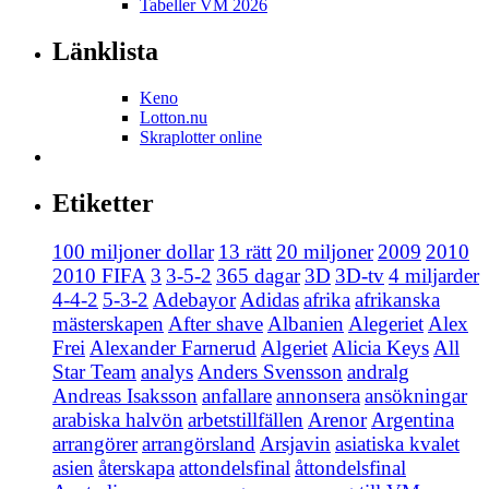
Tabeller VM 2026
Länklista
Keno
Lotton.nu
Skraplotter online
Etiketter
100 miljoner dollar
13 rätt
20 miljoner
2009
2010
2010 FIFA
3
3-5-2
365 dagar
3D
3D-tv
4 miljarder
4-4-2
5-3-2
Adebayor
Adidas
afrika
afrikanska
mästerskapen
After shave
Albanien
Alegeriet
Alex
Frei
Alexander Farnerud
Algeriet
Alicia Keys
All
Star Team
analys
Anders Svensson
andralg
Andreas Isaksson
anfallare
annonsera
ansökningar
arabiska halvön
arbetstillfällen
Arenor
Argentina
arrangörer
arrangörsland
Arsjavin
asiatiska kvalet
asien
återskapa
attondelsfinal
åttondelsfinal