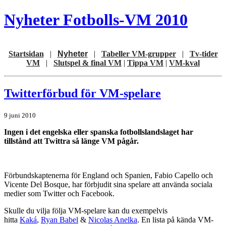
Nyheter Fotbolls-VM 2010
Startsidan
|
Nyheter
|
Tabeller VM-grupper
|
Tv-tider
VM
|
Slutspel & final VM
|
Tippa VM
|
VM-kval
Twitterförbud för VM-spelare
9 juni 2010
Ingen i det engelska eller spanska fotbollslandslaget har
tillstånd att Twittra så länge VM pågår.
Förbundskaptenerna för England och Spanien, Fabio Capello och
Vicente Del Bosque, har förbjudit sina spelare att använda sociala
medier som Twitter och Facebook.
Skulle du vilja följa VM-spelare kan du exempelvis
hitta
Kaká
,
Ryan Babel
&
Nicolas Anelka
. En lista på kända VM-