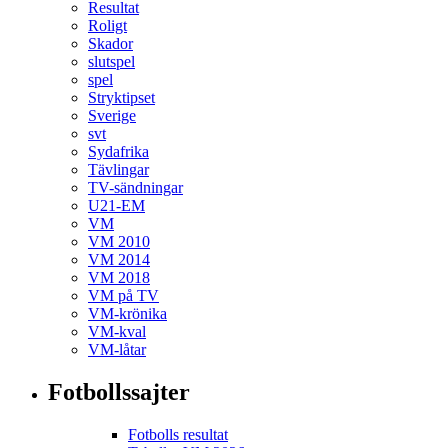
Resultat
Roligt
Skador
slutspel
spel
Stryktipset
Sverige
svt
Sydafrika
Tävlingar
TV-sändningar
U21-EM
VM
VM 2010
VM 2014
VM 2018
VM på TV
VM-krönika
VM-kval
VM-låtar
Fotbollssajter
Fotbolls resultat