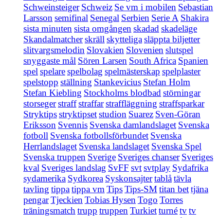
Schweinsteiger
Schweiz
Se vm i mobilen
Sebastian
Larsson
semifinal
Senegal
Serbien
Serie A
Shakira
sista minuten
sista omgången
skadad
skadeläge
Skandalmatcher
skräll
skytteliga
släppta biljetter
slitvargsmelodin
Slovakien
Slovenien
slutspel
snyggaste mål
Sören Larsen
South Africa
Spanien
spel
spelare
spelbolag
spelmästerskap
spelplaster
spelstopp
ställning
Stankevicius
Stefan Holm
Stefan Kiebling
Stockholms blodbad
störningar
storseger
straff
straffar
straffläggning
straffsparkar
Stryktips
stryktipset
studion
Suarez
Sven-Göran
Eriksson
Svennis
Svenska damlandslaget
Svenska
fotboll
Svenska fotbollsförbundet
Svenska
Herrlandslaget
Svenska landslaget
Svenska Spel
Svenska truppen
Sverige
Sveriges chanser
Sveriges
kval
Sveriges landslag
SvFF
svt
svtplay
Sydafrika
sydamerika
Sydkorea
Syskonsajter
tablå
tävla
tavling
tippa
tippa vm
Tips
Tips-SM
titan bet
tjäna
pengar
Tjeckien
Tobias Hysen
Togo
Torres
träningsmatch
trupp
truppen
Turkiet
turné
tv
tv