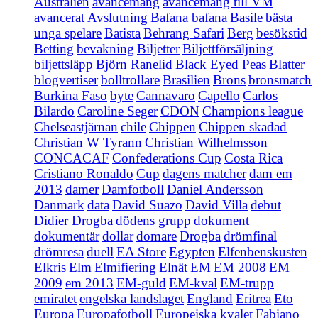
Australien
avancemang
avancemang till VM
avancerat
Avslutning
Bafana bafana
Basile
bästa
unga spelare
Batista
Behrang Safari
Berg
besökstid
Betting
bevakning
Biljetter
Biljettförsäljning
biljettsläpp
Björn Ranelid
Black Eyed Peas
Blatter
blogvertiser
bolltrollare
Brasilien
Brons
bronsmatch
Burkina Faso
byte
Cannavaro
Capello
Carlos
Bilardo
Caroline Seger
CDON
Champions league
Chelseastjärnan
chile
Chippen
Chippen skadad
Christian W Tyrann
Christian Wilhelmsson
CONCACAF
Confederations Cup
Costa Rica
Cristiano Ronaldo
Cup
dagens matcher
dam em
2013
damer
Damfotboll
Daniel Andersson
Danmark
data
David Suazo
David Villa
debut
Didier Drogba
dödens grupp
dokument
dokumentär
dollar
domare
Drogba
drömfinal
drömresa
duell
EA Store
Egypten
Elfenbenskusten
Elkris
Elm
Elmifiering
Elnät
EM
EM 2008
EM
2009
em 2013
EM-guld
EM-kval
EM-trupp
emiratet
engelska landslaget
England
Eritrea
Eto
Europa
Europafotboll
Europeiska kvalet
Fabiano