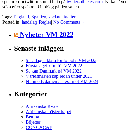
spelare som twittrar kan ni hitta på
twitter-athletes.com
. Ni kan även
söka efter spelare i klubblag på den sajten.
Tags:
England
,
Spanien
,
spelare
,
twitter
Posted in:
landslag
|
Regler
|
No Comments »
Nyheter VM 2022
Senaste inläggen
Sista lagen klara för fotbolls VM 2022
Första laget klart för VM 2022
Så kan Danmark nå VM 2022
Världsmästerskap redan under 2021
Nu inleds damernas resa mot VM 2023
Kategorier
Afrikanska Kvalet
Afrikanska mästerskapet
Betting
Biljetter
CONCACAF