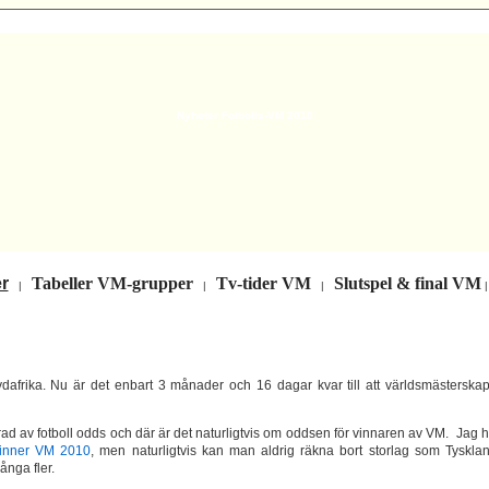
Nyheter Fotbolls-VM 2010
r
Tabeller VM-grupper
Tv-tider VM
Slutspel & final VM
|
|
|
dafrika. Nu är det enbart 3 månader och 16 dagar kvar till att världsmästerskap
rad av fotboll odds och där är det naturligtvis om oddsen för vinnaren av VM. Jag 
inner VM 2010
, men naturligtvis kan man aldrig räkna bort storlag som Tysklan
ånga fler.