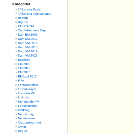
Kategorier
Afrikanska Kvalet
Afrikanska mästerskapet
Betting
Biljetter
CONCACAF
Confederations Cup
Dam EM 2009
Dam EM 2013
Dam VM 2011
Dam VM 2015
Dam VM 2019
Dam VM 2023
Ekonomi
EM 2008
EM 2012
EM 2016
EM-kval 2012
FIFA
Fotbollsprofiler
Fotbollssajter
Framtida VM
Invigning
Kommande VM
Landskamper
landslag
Nedräkning
Nyhetssajter
Okategoriserade
Övrigt
Regler