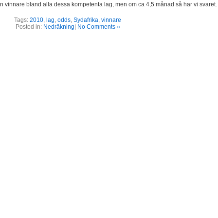
t en vinnare bland alla dessa kompetenta lag, men om ca 4,5 månad så har vi svaret.
Tags:
2010
,
lag
,
odds
,
Sydafrika
,
vinnare
Posted in:
Nedräkning
|
No Comments »