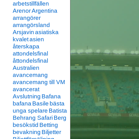
arbetstillfällen
Arenor
Argentina
arrangörer
arrangörsland
Arsjavin
asiatiska
kvalet
asien
återskapa
attondelsfinal
åttondelsfinal
Australien
avancemang
avancemang till VM
avancerat
Avslutning
Bafana
bafana
Basile
bästa
unga spelare
Batista
Behrang Safari
Berg
besökstid
Betting
bevakning
Biljetter