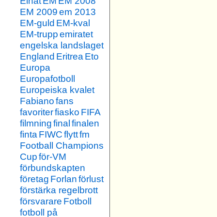
Elnät
EM
EM 2008
EM 2009
em 2013
EM-guld
EM-kval
EM-trupp
emiratet
engelska landslaget
England
Eritrea
Eto
Europa
Europafotboll
Europeiska kvalet
Fabiano
fans
favoriter
fiasko
FIFA
filmning
final
finalen
finta
FIWC
flytt
fm
Football Champions
Cup
för-VM
förbundskapten
företag
Forlan
förlust
förstärka regelbrott
försvarare
Fotboll
fotboll på