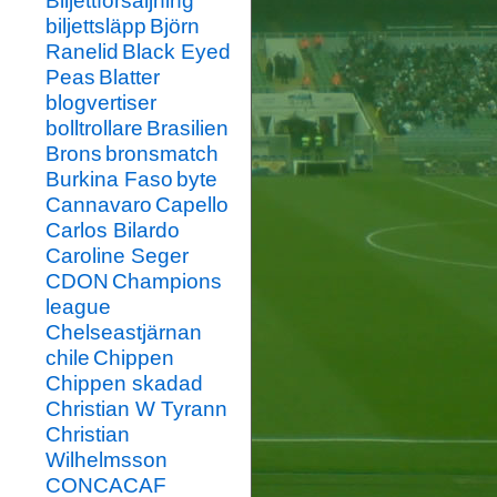
Biljettförsäljning
biljettsläpp
Björn
Ranelid
Black Eyed
Peas
Blatter
blogvertiser
bolltrollare
Brasilien
Brons
bronsmatch
Burkina Faso
byte
Cannavaro
Capello
Carlos Bilardo
Caroline Seger
CDON
Champions
league
Chelseastjärnan
chile
Chippen
Chippen skadad
Christian W Tyrann
Christian
Wilhelmsson
CONCACAF