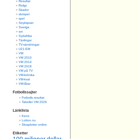
Resultat
Roligt
Skador
slutspel
spel
Stryktipset
Sverige
svt
Sydafrika
Tävlingar
TV-sändningar
U21-EM
VM
VM 2010
VM 2014
VM 2018
VM på TV
VM-krönika
VM-kval
VM-låtar
Fotbollssajter
Fotbolls resultat
Tabeller VM 2026
Länklista
Keno
Lotton.nu
Skraplotter online
Etiketter
100 miljoner dollar