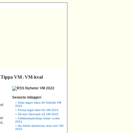
Tippa VM
VM-kval
|
|
Nyheter VM 2022
Senaste inläggen
Sista lagen klara för fotbolls VM
et
2022
Första laget klart för VM 2022
Så kan Danmark nå VM 2022
har
Världsmästerskap redan under
2021
d,
Nu inleds damernas resa mot VM
2023