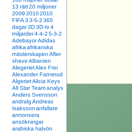
13 rätt
20 miljoner
2009
2010
2010
FIFA
3
3-5-2
365
dagar
3D
3D-tv
4
miljarder
4-4-2
5-3-2
Adebayor
Adidas
afrika
afrikanska
mästerskapen
After
shave
Albanien
Alegeriet
Alex Frei
Alexander Farnerud
Algeriet
Alicia Keys
All Star Team
analys
Anders Svensson
andralg
Andreas
Isaksson
anfallare
annonsera
ansökningar
arabiska halvön