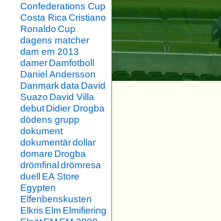
Confederations Cup
Costa Rica
Cristiano
Ronaldo
Cup
dagens matcher
dam em 2013
damer
Damfotboll
Daniel Andersson
Danmark
data
David
Suazo
David Villa
debut
Didier Drogba
dödens grupp
dokument
dokumentär
dollar
domare
Drogba
drömfinal
drömresa
duell
EA Store
Egypten
Elfenbenskusten
Elkris
Elm
Elmifiering