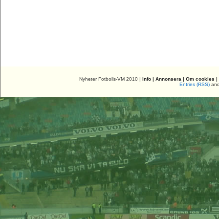
Nyheter Fotbolls-VM 2010 |
Info
|
Annonsera
|
Om cookies
|
Entries (RSS)
an