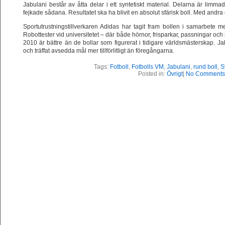
Jabulani består av åtta delar i ett syntetiskt material. Delarna är li
fejkade sådana. Resultatet ska ha blivit en absolut sfärisk boll. Med andra 
Sportutrustningstillverkaren Adidas har tagit fram bollen i samarbete 
Robottester vid universitetet – där både hörnor, frisparkar, passningar och 
2010 är bättre än de bollar som figurerat i tidigare världsmästerskap. J
och träffat avsedda mål mer tillförlitligt än föregångarna.
Tags:
Fotboll
,
Fotbolls VM
,
Jabulani
,
rund boll
,
S
Posted in:
Övrigt
|
No Comments