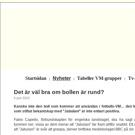
Nyheter Fot
Startsidan
Nyheter
Tabeller VM-grupper
Tv
|
|
|
Det är väl bra om bollen är rund?
6 juni 2010
Kanske inte den boll som kommer att användas i fotbolls-VM… den kan
som stiftat bekantskap med ”Jabulani” är inte enbart positiva.
Fabio Capello, förbundskapten för engelska landslaget, ska ha sagt a
tummen ner; vissa av dem menar att ”Jabulani” far fram alltför snabbt. Ett 
att ”Jabulani” är svår att greppa, skriver brittiska mediebolaget BBC på si