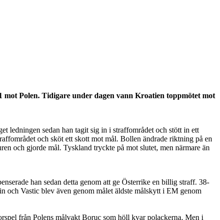
l 1-1 mot Polen. Tidigare under dagen vann Kroatien toppmötet mot
 ledningen sedan han tagit sig in i straffområdet och stött in ett
raffområdet och sköt ett skott mot mål. Bollen ändrade riktning på en
turen och gjorde mål. Tyskland tryckte på mot slutet, men närmare än
erade han sedan detta genom att ge Österrike en billig straff. 38-
onsin och Vastic blev även genom målet äldste målskytt i EM genom
torspel från Polens målvakt Boruc som höll kvar polackerna. Men i