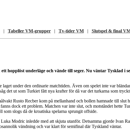
|
Tabeller VM-grupper
|
Tv-tider VM
|
Slutspel & final V
ett hopplöst underläge och vände till seger. Nu väntar Tysklad i s
tre laget under den ordinarie matchtiden. Även om spelet inte var bländ
g det ut som Turkiet fått nya krafter för då var det turkarna som tryckt
s målvakt Rusto Recber kom på mellanhand och bollen hamnade till slut h
et fanns dock ett problem. Matchen var inte slut, och motståndet hette 
l som slogs då de kroatiska spelarna sprungit offside.
h Luka Modric inledde med att skjuta utanför. Detsamma gjorde Ivan Rak
y osannolik vändning och var klart för semifinal där Tyskland väntar.