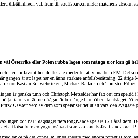
era tillställningen väl, fram till straffsparken under matchens absolut
n väl Österrike eller Polen rubba lagen som många tror kan gå hela 
h laget är favorit hos de flesta experter till att vinna hela EM. Det som 
här gången är att laget har en ännu starkare anfallsbesättning. 22-årige
lare som Bastian Schweinsteiger, Michael Ballack och Thorsten Frings
ningen är ganska tunn och Christoph Metzelder har fått ont om speltid i
rjar ta ut sin rätt och frågan är hur länge han håller i landslaget. Ytter
tz? Oavsett vem av dem som spelar ser det ut att vara den svagaste punkte
äxlingen och har i dagsläget flera tongivande spelare i 23-årsåldern. 
 det att lotsa fram en yngre målvakt som ska vara bofast i landslaget. 
t med tanke på det koppel av unga spelare med enorm potential som lage