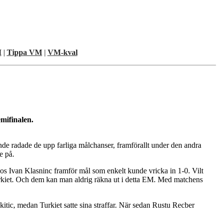
M
|
Tippa VM
|
VM-kval
emifinalen.
ande radade de upp farliga målchanser, framförallt under den andra
e på.
os Ivan Klasninc framför mål som enkelt kunde vricka in 1-0. Vilt
Turkiet. Och dem kan man aldrig räkna ut i detta EM. Med matchens
itic, medan Turkiet satte sina straffar. När sedan Rustu Recber