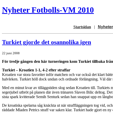
Nyheter Fotbolls-VM 2010
Startsidan
|
Nyheter
Turkiet gjorde det osannolika igen
22 juni 2008
För tredje gången den här turneringen kom Turkiet tillbaka från 
Turkiet – Kroatien 1-1, 4-2 efter straffar
Kroatien var stora favoriter inför matchen och var också det klart bät
halvleken. Turkiet höll dock undan och ordnade förlängning. Väl där så
Med en minut kvar av tilläggstiden slog sedan Kroatien till. Turkiet
segerjubel utbröt på planen där även tränaren Slaven Bilic deltog. D
sista spark kvitterade Semih Senturk sedan han snappat upp en långbol
De kroatiska spelarna såg knäckta ut när straffläggningen tog vid, oc
räddade Mladen Petrics straff var saken klar. Turkiet hade gjort en n