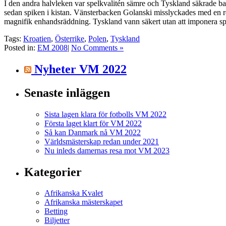
I den andra halvleken var spelkvalitén sämre och Tyskland säkrade bak
sedan spiken i kistan. Vänsterbacken Golanski misslyckades med en 
magnifik enhandsräddning. Tyskland vann säkert utan att imponera sp
Tags:
Kroatien
,
Österrike
,
Polen
,
Tyskland
Posted in:
EM 2008
|
No Comments »
Nyheter VM 2022
Senaste inläggen
Sista lagen klara för fotbolls VM 2022
Första laget klart för VM 2022
Så kan Danmark nå VM 2022
Världsmästerskap redan under 2021
Nu inleds damernas resa mot VM 2023
Kategorier
Afrikanska Kvalet
Afrikanska mästerskapet
Betting
Biljetter