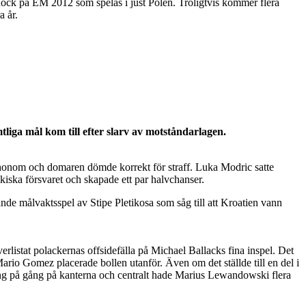
 dock på EM 2012 som spelas i just Polen. Troligtvis kommer flera
a år.
iga mål kom till efter slarv av motståndarlagen.
e honom och domaren dömde korrekt för straff. Luka Modric satte
ikiska försvaret och skapade ett par halvchanser.
ande målvaktsspel av Stipe Pletikosa som såg till att Kroatien vann
listat polackernas offsidefälla på Michael Ballacks fina inspel. Det
ario Gomez placerade bollen utanför. Även om det ställde till en del i
ång på gång på kanterna och centralt hade Marius Lewandowski flera