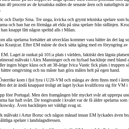
an 40 procent av de kroatiska målen de senaste åren och naturligtvis är d
.
dric och Darijo Srna. Tre unga, kvicka och grymt tekniska spelare som 
rna och han har en förmåga att elda på sina spelare från sidlinjen. Kroat
han knappt fått någon speltid alls i Milan.
 om alla spelarna fortsätter att utvecklas kommer vara bättre än det l
 Kranjcar. Efter EM måste de dock sätta igång med en föryngring av 
EM. Laget är rankat på 101:a plats i världen, faktiskt den lägsta plats
en rutinerad målvakt i Alex Manninger och en hyfsad backlinje med blan
er ingen högre klass och att 38-årige Ivica Vastic fick plats i truppen 
 en bättre omgivning och nu måste han göra målen helt på egen hand.
. Österrike kom i fjol fyra i U20-VM och många av dem finns med i år
 Men det är ändå knappast troligt att laget lyckas kvalificera sig för VM i
pp före Portugal. Men den framgången blir mycket svår att upprepa und
arna har haft svårt. De tongivande i kvalet var de få äldre spelarna so
ykowsky. Även backlinjen ser väldigt svag ut.
 stark målvakt i Artur Boruc och någon månad innan EM lyckades även b
itliga spelare i landslagsdressen.