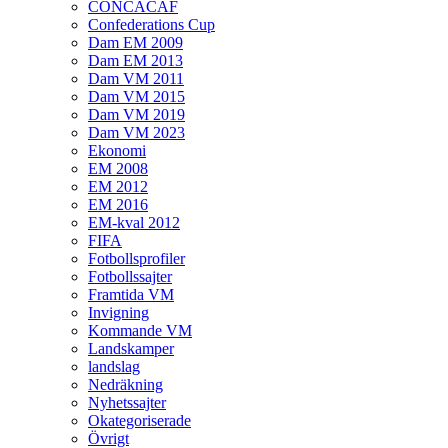
CONCACAF
Confederations Cup
Dam EM 2009
Dam EM 2013
Dam VM 2011
Dam VM 2015
Dam VM 2019
Dam VM 2023
Ekonomi
EM 2008
EM 2012
EM 2016
EM-kval 2012
FIFA
Fotbollsprofiler
Fotbollssajter
Framtida VM
Invigning
Kommande VM
Landskamper
landslag
Nedräkning
Nyhetssajter
Okategoriserade
Övrigt