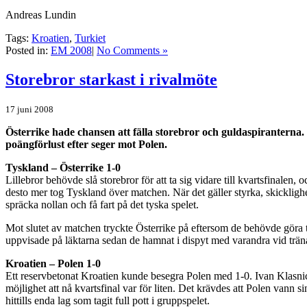
Andreas Lundin
Tags:
Kroatien
,
Turkiet
Posted in:
EM 2008
|
No Comments »
Storebror starkast i rivalmöte
17 juni 2008
Österrike hade chansen att fälla storebror och guldaspiranterna. 
poängförlust efter seger mot Polen.
Tyskland – Österrike 1-0
Lillebror behövde slå storebror för att ta sig vidare till kvartsfinale
desto mer tog Tyskland över matchen. När det gäller styrka, skickligh
spräcka nollan och få fart på det tyska spelet.
Mot slutet av matchen tryckte Österrike på eftersom de behövde göra 
uppvisade på läktarna sedan de hamnat i dispyt med varandra vid tr
Kroatien – Polen 1-0
Ett reservbetonat Kroatien kunde besegra Polen med 1-0. Ivan Klasnic f
möjlighet att nå kvartsfinal var för liten. Det krävdes att Polen van
hittills enda lag som tagit full pott i gruppspelet.