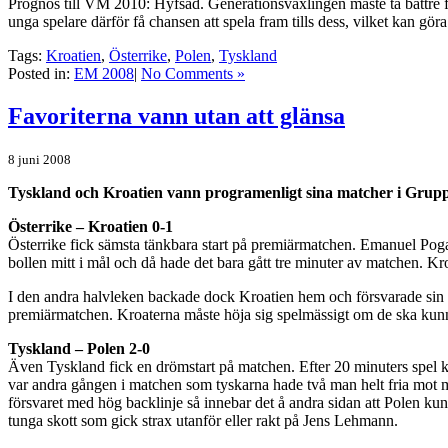
Prognos till VM 2010: Hyfsad. Generationsväxlingen måste ta bättre f
unga spelare därför få chansen att spela fram tills dess, vilket kan gör
Tags:
Kroatien
,
Österrike
,
Polen
,
Tyskland
Posted in:
EM 2008
|
No Comments »
Favoriterna vann utan att glänsa
8 juni 2008
Tyskland och Kroatien vann programenligt sina matcher i Grupp B
Österrike – Kroatien 0-1
Österrike fick sämsta tänkbara start på premiärmatchen. Emanuel Poga
bollen mitt i mål och då hade det bara gått tre minuter av matchen. Kro
I den andra halvleken backade dock Kroatien hem och försvarade sin led
premiärmatchen. Kroaterna måste höja sig spelmässigt om de ska kunna
Tyskland – Polen 2-0
Även Tyskland fick en drömstart på matchen. Efter 20 minuters spel ku
var andra gången i matchen som tyskarna hade två man helt fria mot må
försvaret med hög backlinje så innebar det å andra sidan att Polen 
tunga skott som gick strax utanför eller rakt på Jens Lehmann.