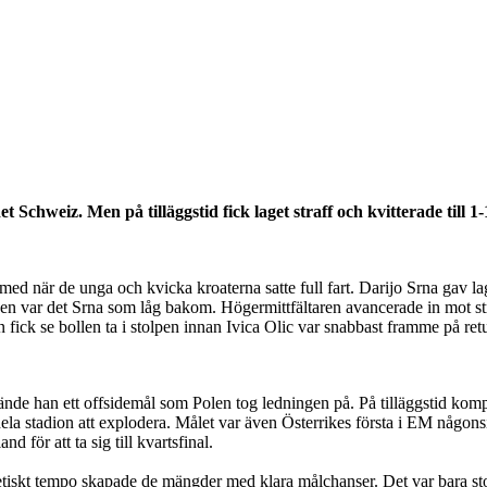
 Schweiz. Men på tilläggstid fick laget straff och kvitterade til
d när de unga och kvicka kroaterna satte full fart. Darijo Srna gav laget
gen var det Srna som låg bakom. Högermittfältaren avancerade in mot st
n fick se bollen ta i stolpen innan Ivica Olic var snabbast framme på re
an ett offsidemål som Polen tog ledningen på. På tilläggstid kompens
k hela stadion att explodera. Målet var även Österrikes första i EM någ
 för att ta sig till kvartsfinal.
renetiskt tempo skapade de mängder med klara målchanser. Det var bara s