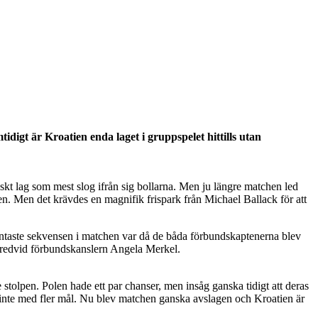
digt är Kroatien enda laget i gruppspelet hittills utan
tyskt lag som mest slog ifrån sig bollarna. Men ju längre matchen led
n. Men det krävdes en magnifik frispark från Michael Ballack för att
antaste sekvensen i matchen var då de båda förbundskaptenerna blev
bredvid förbundskanslern Angela Merkel.
 stolpen. Polen hade ett par chanser, men insåg ganska tidigt att deras
en inte med fler mål. Nu blev matchen ganska avslagen och Kroatien är