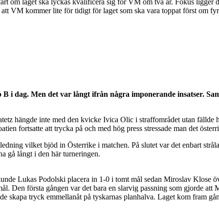
art om laget ska lyckas kvalificera sig för VM om två år. Fokus ligger
a att VM kommer lite för tidigt för laget som ska vara toppat först om fyr
 i dag. Men det var långt ifrån några imponerande insatser. Samtl
tetz hängde inte med den kvicke Ivica Olic i straffområdet utan fälld
atien fortsatte att trycka på och med hög press stressade man det österr
ning vilket bjöd in Österrike i matchen. På slutet var det enbart strål
 gå långt i den här turneringen.
nde Lukas Podolski placera in 1-0 i tomt mål sedan Miroslav Klose över
l. Den första gången var det bara en slarvig passning som gjorde att M
kunde skapa tryck emmellanåt på tyskarnas planhalva. Laget kom fram g