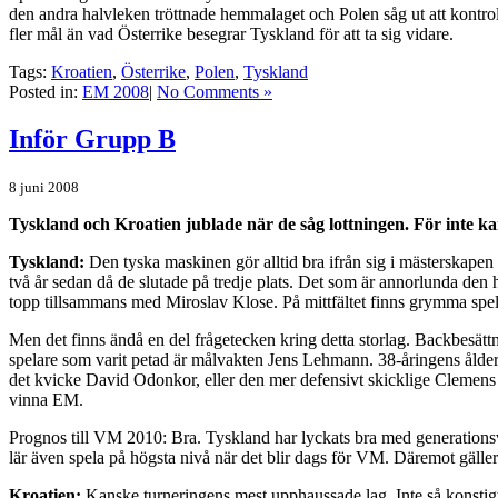
den andra halvleken tröttnade hemmalaget och Polen såg ut att kontroll
fler mål än vad Österrike besegrar Tyskland för att ta sig vidare.
Tags:
Kroatien
,
Österrike
,
Polen
,
Tyskland
Posted in:
EM 2008
|
No Comments »
Inför Grupp B
8 juni 2008
Tyskland och Kroatien jublade när de såg lottningen. För inte ka
Tyskland:
Den tyska maskinen gör alltid bra ifrån sig i mästerskapen oc
två år sedan då de slutade på tredje plats. Det som är annorlunda den 
topp tillsammans med Miroslav Klose. På mittfältet finns grymma spe
Men det finns ändå en del frågetecken kring detta storlag. Backbesätt
spelare som varit petad är målvakten Jens Lehmann. 38-åringens ålder bö
det kvicke David Odonkor, eller den mer defensivt skicklige Clemens Fri
vinna EM.
Prognos till VM 2010: Bra. Tyskland har lyckats bra med generationsv
lär även spela på högsta nivå när det blir dags för VM. Däremot gäller
Kroatien:
Kanske turneringens mest upphaussade lag. Inte så konstig