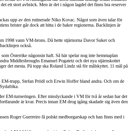
et ett stort avbräck. Men är det i någon lagdel det finns bra reserver
backas upp av den rutinerade Niko Kovac. Något som även talar för
iens brister går dock att hitta i de bakre regionerna. Backlinjen är
ag som 1998 vann VM-brons. Då hette stjärnorna Davor Suker och
backlinjen också.
en som Österrike någonsin haft. Så här spelar nog inte hemmaplan
d andra Middlesbroughs Emanuel Pogatetz och det nya stjärnskottet
säger det mesta. På topp ska Roland Lindz stå för målskyttet. 11 mål på
ets EM-trupp, Stefan Prödl och Erwin Hoffer bland andra. Och om de
 Sydafrika.
er EM-turneringen. Efter misslyckande i VM för två år sedan har det
m fortfarande är kvar. Precis innan EM drog igång skadade sig även den
rassen Roger Guerreiro få polskt medborgarskap och han finns med i