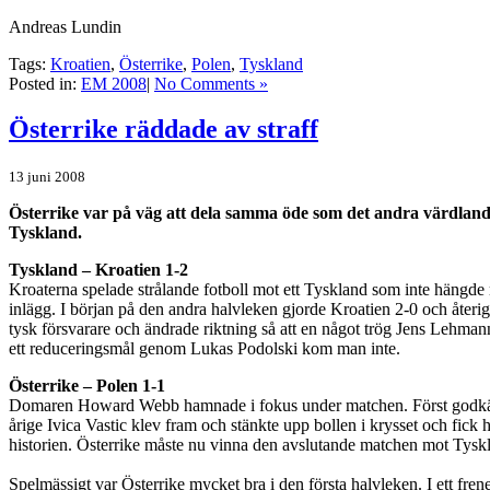
Andreas Lundin
Tags:
Kroatien
,
Österrike
,
Polen
,
Tyskland
Posted in:
EM 2008
|
No Comments »
Österrike räddade av straff
13 juni 2008
Österrike var på väg att dela samma öde som det andra värdlandet
Tyskland.
Tyskland – Kroatien 1-2
Kroaterna spelade strålande fotboll mot ett Tyskland som inte hängde me
inlägg. I början på den andra halvleken gjorde Kroatien 2-0 och återi
tysk försvarare och ändrade riktning så att en något trög Jens Lehman
ett reduceringsmål genom Lukas Podolski kom man inte.
Österrike – Polen 1-1
Domaren Howard Webb hamnade i fokus under matchen. Först godkände h
årige Ivica Vastic klev fram och stänkte upp bollen i krysset och fic
historien. Österrike måste nu vinna den avslutande matchen mot Tyskland
Spelmässigt var Österrike mycket bra i den första halvleken. I ett f