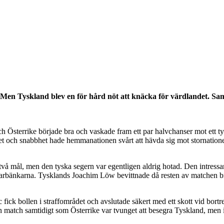
Men Tyskland blev en för hård nöt att knäcka för värdlandet. Samti
n, och Österrike började bra och vaskade fram ett par halvchanser mot ett 
et och snabbhet hade hemmanationen svårt att hävda sig mot stornatione
två mål, men den tyska segern var egentligen aldrig hotad. Den intress
änarbänkarna. Tysklands Joachim Löw bevittnade då resten av matchen 
ick bollen i straffområdet och avslutade säkert med ett skott vid bortre
n sin match samtidigt som Österrike var tvunget att besegra Tyskland, m