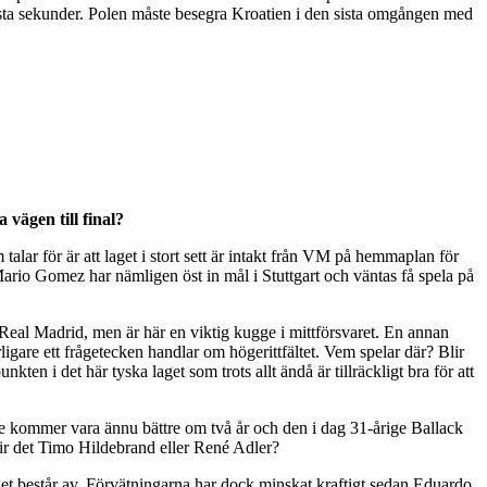
 sista sekunder. Polen måste besegra Kroatien i den sista omgången med
vägen till final?
talar för är att laget i stort sett är intakt från VM på hemmaplan för
 Mario Gomez har nämligen öst in mål i Stuttgart och väntas få spela på
.
 Real Madrid, men är här en viktig kugge i mittförsvaret. En annan
ligare ett frågetecken handlar om högerittfältet. Vem spelar där? Blir
n i det här tyska laget som trots allt ändå är tillräckligt bra för att
De kommer vara ännu bättre om två år och den i dag 31-årige Ballack
Blir det Timo Hildebrand eller René Adler?
t består av. Förvätningarna har dock minskat kraftigt sedan Eduardo