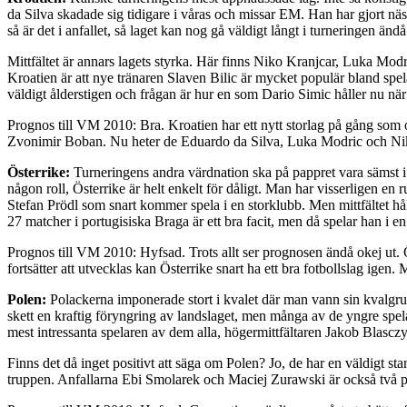
da Silva skadade sig tidigare i våras och missar EM. Han har gjort näst
så är det i anfallet, så laget kan nog gå väldigt långt i turneringen ändå
Mittfältet är annars lagets styrka. Här finns Niko Kranjcar, Luka Mo
Kroatien är att nye tränaren Slaven Bilic är mycket populär bland spela
väldigt ålderstigen och frågan är hur en som Dario Simic håller nu när 
Prognos till VM 2010: Bra. Kroatien har ett nytt storlag på gång som
Zvonimir Boban. Nu heter de Eduardo da Silva, Luka Modric och Niko
Österrike:
Turneringens andra värdnation ska på pappret vara sämst i 
någon roll, Österrike är helt enkelt för dåligt. Man har visserligen 
Stefan Prödl som snart kommer spela i en storklubb. Men mittfältet håll
27 matcher i portugisiska Braga är ett bra facit, men då spelar han i
Prognos till VM 2010: Hyfsad. Trots allt ser prognosen ändå okej ut
fortsätter att utvecklas kan Österrike snart ha ett bra fotbollslag igen.
Polen:
Polackerna imponerade stort i kvalet där man vann sin kvalgru
skett en kraftig föryngring av landslaget, men många av de yngre spel
mest intressanta spelaren av dem alla, högermittfältaren Jakob Blascz
Finns det då inget positivt att säga om Polen? Jo, de har en väldigt
truppen. Anfallarna Ebi Smolarek och Maciej Zurawski är också två pål